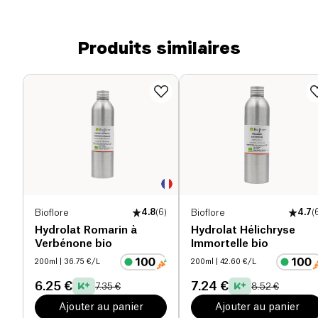
Produits similaires
Bioflore
4.8
(
6
)
Bioflore
4.7
(
Hydrolat Romarin à
Hydrolat Hélichryse
Verbénone bio
Immortelle bio
200ml
| 36.75 €/L
200ml
| 42.60 €/L
6.25 €
7.24 €
7.35 €
8.52 €
Ajouter au panier
Ajouter au panier