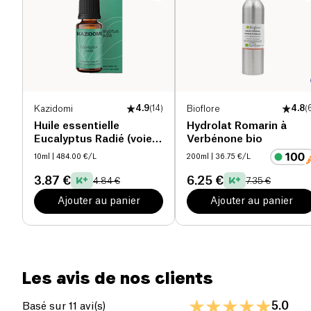
Kazidomi
4.9
(
14
)
Bioflore
4.8
(
Huile essentielle
Hydrolat Romarin à
Eucalyptus Radié (voies
Verbénone bio
respiratoires) bio
10ml
| 484.00 €/L
200ml
| 36.75 €/L
3.87 €
6.25 €
4.84 €
7.35 €
Ajouter au panier
Ajouter au panier
Les avis de nos clients
5.0
Basé sur 11 avi(s)