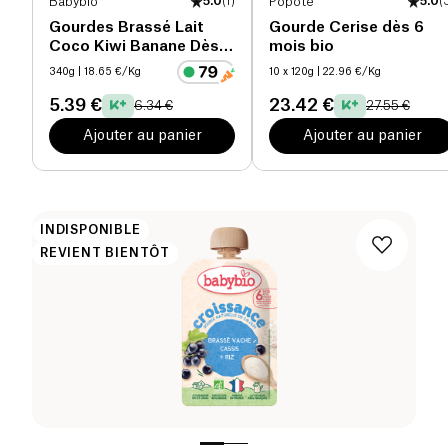
Babybio
5.0
(
1
)
Popote
5.0
(
Gourdes Brassé Lait
Gourde Cerise dès 6
Coco Kiwi Banane Dès 6
mois bio
mois bio
340g
| 18.65 €/Kg
10 x 120g
| 22.96 €/Kg
5.39 €
23.42 €
6.34 €
27.55 €
Ajouter au panier
Ajouter au panier
INDISPONIBLE
REVIENT BIENTÔT