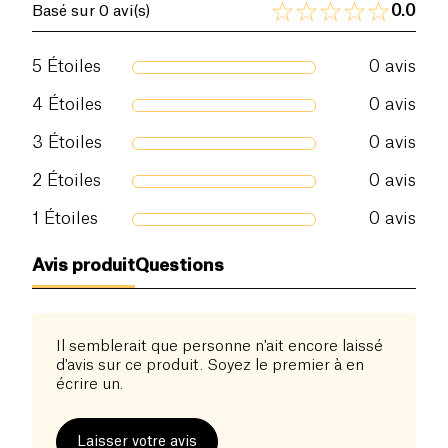
citron et épaissi grâce à la pectine de fruits. C’est
0.0
Basé sur 0 avi(s)
Protéines (g)
2.8 g
une option parfaite pour une collation équilibrée
ou un dessert nutritif, facile à emporter grâce à son
5
Étoiles
0
avis
Sel (g)
0.08 g
format gourde pratique.
4
Étoiles
0
avis
Sans sucres ajoutés, sans arômes artificiels ni
conservateurs, cette gourde est composée
3
Étoiles
0
avis
uniquement d’
ingrédients issus de l’agriculture
2
Étoiles
0
avis
biologique
, rigoureusement sélectionnés pour leur
qualité et leur origine française.
1
Étoiles
0
avis
Avis produit
Questions
Il semblerait que personne n'ait encore laissé
d'avis sur ce produit. Soyez le premier à en
écrire un.
Laisser votre avis