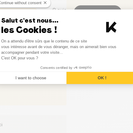
Protéines (g)
Continue without consent
0
avis
Laisser votre avis
Sel (g)
Salut c'est nous...
0
avis
les Cookies !
0
avis
Consent Management Platform
On a attendu d'être sûrs que le contenu de ce site
Axeptio consent
vous intéresse avant de vous déranger, mais on aimerait bien vous
0
avis
accompagner pendant votre visite...
C'est OK pour vous ?
Consents certified by
I want to choose
OK !
ci