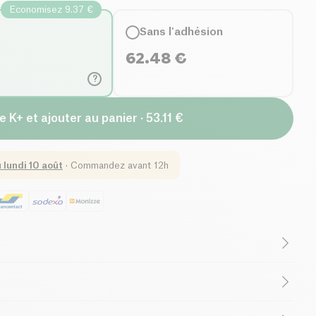
Economisez 9.37 €
Sans l'adhésion
62.48
€
?
e K+ et ajouter au panier · 53.11 €
u
lundi 10 août
·
Commandez avant 12h
e Teneur en Sucres
s Saturées
Family-Owned Business
t* ; lactosérum déminéralisé* ; maltodextrines de