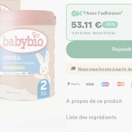
Avec l'adhésion*
53.11
€
-
15
%
*4.90 €/mois · facturé 59 €/an
Rejoindr
🚚
Nous vous livrons à partir d
A propos de ce produit
Pauvre en sel
Faibl
Liste des ingrédients
Faible Teneur en Graisse
Lait écrémé* ; perméat de lai