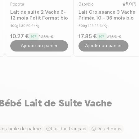
Popote
Babybio
5.0
(
7
)
Lait de suite 2 Vache 6-
Lait Croissance 3 Vache
12 mois Petit Format bio
Priméa 10 - 36 mois bio
400g
| 30.20 €/Kg
800g
| 26.25 €/Kg
10.27 €
17.85 €
12.08 €
21.00 €
Ajouter au panier
Ajouter au panier
Bébé Lait de Suite Vache
ans huile de palme
Lait bio français
Dès 6 mois