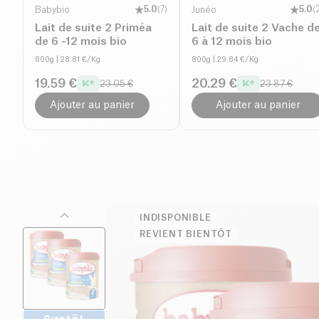
Babybio
5.0
(
7
)
Junéo
5.0
(
Lait de suite 2 Priméa
Lait de suite 2 Vache d
de 6 -12 mois bio
6 à 12 mois bio
800g
| 28.81 €/Kg
800g
| 29.84 €/Kg
19.59 €
20.29 €
23.05 €
23.87 €
Ajouter au panier
Ajouter au panier
INDISPONIBLE
REVIENT BIENTÔT