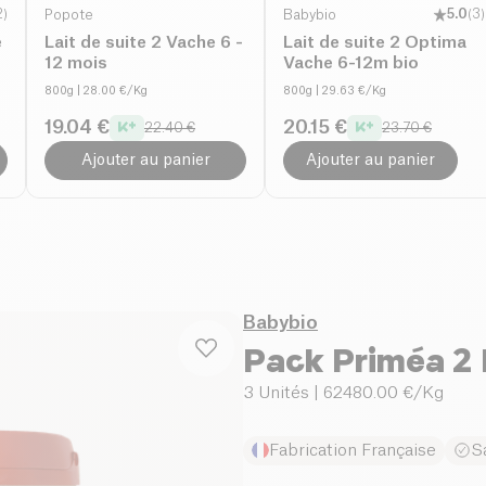
2
)
Popote
Babybio
5.0
(
3
)
e
Lait de suite 2 Vache 6 -
Lait de suite 2 Optima
12 mois
Vache 6-12m bio
800g
| 28.00 €/Kg
800g
| 29.63 €/Kg
19.04 €
20.15 €
22.40 €
23.70 €
Ajouter au panier
Ajouter au panier
Babybio
Pack Priméa 2 
3 Unités
| 62480.00 €/Kg
Fabrication Française
S