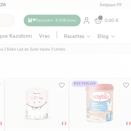
026
Belgique
/
FR
0.00
€
Rejoindre · 4.90€/mois
que Kazidomi
Vrac
Recettes
Blog
éa 2 Bébé Lait de Suite Vache 3 Unités
BESTSELLER