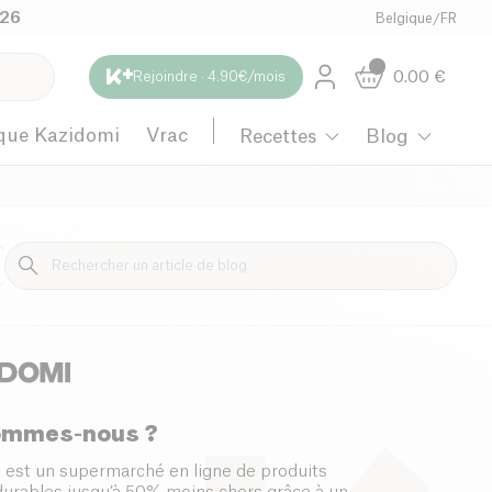
026
Belgique
/
FR
0.00
€
Rejoindre · 4.90€/mois
que Kazidomi
Vrac
Recettes
Blog
Maternité
ommes-nous ?
 est un supermarché en ligne de produits