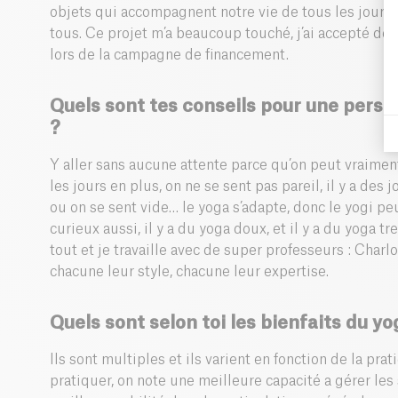
objets qui accompagnent notre vie de tous les jours : 
tous. Ce projet m’a beaucoup touché, j’ai accepté de 
lors de la campagne de financement.
Quels sont tes conseils pour une perso
?
Y aller sans aucune attente parce qu’on peut vraimen
les jours en plus, on ne se sent pas pareil, il y a des 
ou on se sent vide… le yoga s’adapte, donc le yogi peut
curieux aussi, il y a du yoga doux, et il y a du yoga tr
tout et je travaille avec de super professeurs : Charl
chacune leur style, chacune leur expertise.
Quels sont selon toi les bienfaits du yo
Ils sont multiples et ils varient en fonction de la pra
pratiquer, on note une meilleure capacité a gérer les 