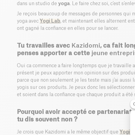
dans un studio de
yoga
. Le faire chez soi, c’est s’e
Je reçois beaucoup de messages de personnes qui m
yoga avec
Yogi Lab
, et maintenant elles alternent en
ont gagné la confiance en elles pour se lancer.
Tu travailles avec
Kazidomi
, ca fait l
penses apporter a cette
jeune entrepr
Oui ca commence a faire longtemps que je travaille 
présent je peux apporter mon opinion sur des produi
parce que non seulement je les teste mais j’ai aussi l
yogis sur ces produits. Je peux donc les sélectionn
et soient dans la confiance que chaque produit a été 
Pourquoi avoir accepté ce partenariat
tu dis souvent non ?
Je crois que Kazidomi a le même objectif que
Yogi L