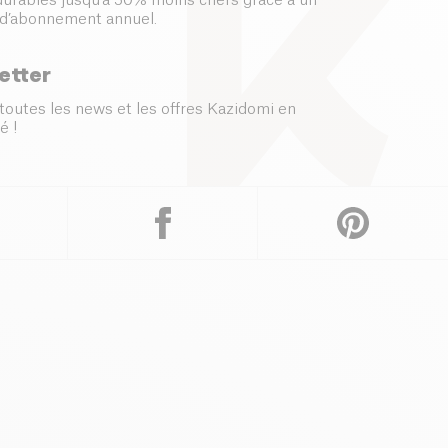
 durables jusqu’à 50% moins chers grâce à un
d’abonnement annuel.
etter
toutes les news et les offres Kazidomi en
é !