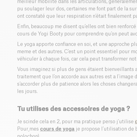
meilleur mobilité dans les articulations, généraleme
pu soulager leur dos, certaines me font part de la sur
ont constaté que leur respiration n’était finalement p
Enfin, beaucoup me disent qu’elles ont bien renforcé to
cours de Yogi Booty pour comprendre qu’on peut avoi
Le yoga apporte confiance en soi, et une approche plu
meme et des autres. C’est un point essentiel pour moi
véhiculer à chaque fois, car cela peut transformer notr
Vous imaginez si plus de gens étaient bienveillants
traitement que l’on accorde aux autres est a l’image 
s’accorder plus de patience alors les choses changer
les jours.
Tu utilises des accessoires de yoga ?
Je scinde cela en 2, pour ma pratique perso j’utilise
Pour
mes
cours de yoga
je propose l’utilisation de b
polochon).