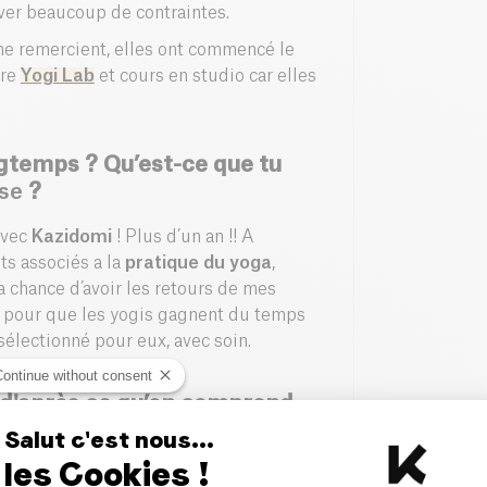
nlever beaucoup de contraintes.
e remercient, elles ont commencé le
tre
Yogi Lab
et cours en studio car elles
ongtemps ? Qu’est-ce que tu
ise
?
avec
Kazidomi
! Plus d’un an !! A
ts associés a la
pratique du yoga
,
a chance d’avoir les retours de mes
er pour que les yogis gagnent du temps
sélectionné pour eux, avec soin.
Continue without consent
, d'après ce qu’on comprend
Salut c'est nous...
les Cookies !
ab
, mais avec l’alimentation et les