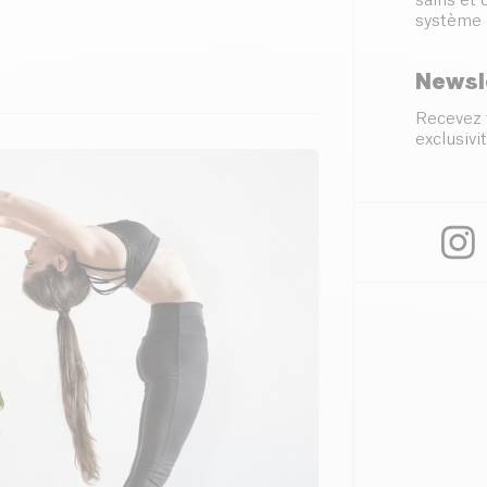
sains et
système 
Newsl
Recevez 
exclusivit