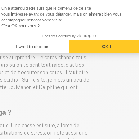
c’est rendre le bio plus accessible a
Consent Management Platform
On a attendu d'être sûrs que le contenu de ce site
travailler avec Kazidomi au tout début,
Axeptio consent
vous intéresse avant de vous déranger, mais on aimerait bien vous
accompagner pendant votre visite...
C'est OK pour vous ?
Consents certified by
nne qui veut débuter le yoga
I want to choose
OK !
t se surprendre. Le corps change tous
jours ou on se sent tout raide, d’autres
 et doit ecouter son corps. Il faut etre
es cardio ! Sur le site, je mets un peu de
otte, Jo, Manon et Delphine qui ont
ga ?
tique. Une chose est sure, a force de
situations de stress, on note aussi une