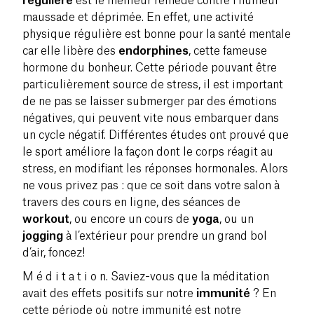
régulière
est le meilleur remède contre l’humeur
maussade et déprimée. En effet, une activité
physique régulière est bonne pour la santé mentale
car elle libère des
endorphines
, cette fameuse
hormone du bonheur. Cette période pouvant être
particulièrement source de stress, il est important
de ne pas se laisser submerger par des émotions
négatives, qui peuvent vite nous embarquer dans
un cycle négatif. Différentes études ont prouvé que
le sport améliore la façon dont le corps réagit au
stress, en modifiant les réponses hormonales. Alors
ne vous privez pas : que ce soit dans votre salon à
travers des cours en ligne, des séances de
workout
, ou encore un cours de
yoga
, ou un
jogging
à l’extérieur pour prendre un grand bol
d’air, foncez!
M é d i t a t i o n. Saviez-vous que la méditation
avait des effets positifs sur notre
immunité
? En
cette période où notre immunité est notre