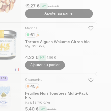
19.27 €
22.67 €
Ajouter au panier
Marinoë
Tartare Algues Wakame Citron bio
90g
| 55.11 €/Kg
4.22 €
4.96 €
Ajouter au panier
LLER
Clearspring
Feuilles Nori Toastées Multi-Pack
bio
5 x 4g
| 317.50 €/Kg
5.40 €
6.35 €