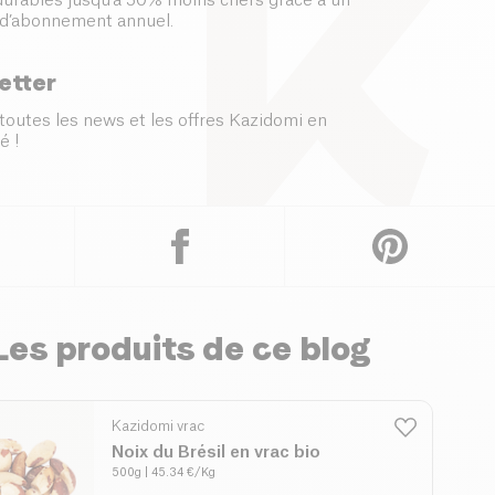
 durables jusqu’à 50% moins chers grâce à un
d’abonnement annuel.
etter
toutes les news et les offres Kazidomi en
é !
Les produits de ce blog
Kazidomi vrac
Noix du Brésil en vrac bio
500g
| 45.34 €/Kg