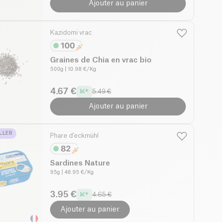
Ajouter au panier
Kazidomi vrac
Graines de Chia en vrac bio
500g
| 10.98 €/Kg
4.67 €
5.49 €
Ajouter au panier
LLER
Phare d'eckmühl
Sardines Nature
95g
| 48.95 €/Kg
3.95 €
4.65 €
Ajouter au panier