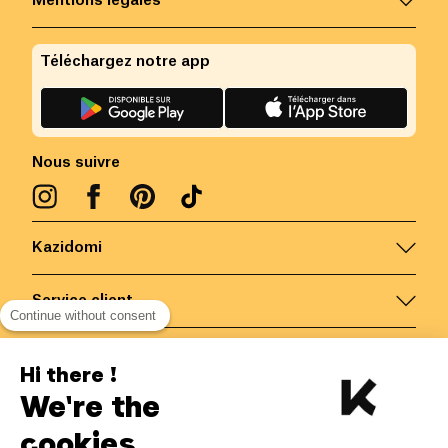
Mentions légales
Téléchargez notre app
Nous suivre
Kazidomi
Service client
Continue without consent
Nous contacter
Hi there !
We're the
Belgique
/
FR
Paiements sécurisés via
cookies