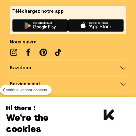
Téléchargez notre app
Nous suivre
Kazidomi
Service client
Continue without consent
Nous contacter
Hi there !
We're the
Belgique
/
FR
Paiements sécurisés via
cookies