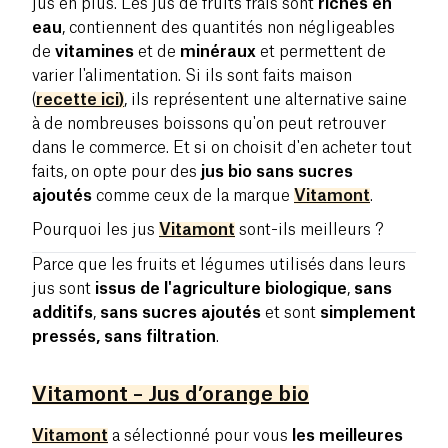
jus en plus. Les jus de fruits
frais sont
riches en
eau
, contiennent des quantités non négligeables
de
vitamines
et de
minéraux
et permettent de
varier l'alimentation. Si ils sont faits maison
(
recette
ici
)
, ils représentent une alternative saine
à de nombreuses boissons qu'on peut retrouver
dans le commerce.
Et si on choisit d'en acheter tout
faits, on opte pour des
jus bio sans sucres
ajoutés
comme ceux de la marque
Vitamont
.
Pourquoi les jus
Vitamont
sont-ils meilleurs ?
Parce que les fruits et légumes utilisés dans leurs
jus sont
issus de l'agriculture biologique
,
sans
additifs
,
sans sucres ajoutés
et sont
simplement
pressés, sans filtration
.
Vitamont – Jus d’orange bio
Vitamont
a sélectionné pour vous
les meilleures