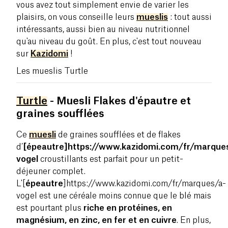
vous avez tout simplement envie de varier les
plaisirs, on vous conseille leurs
mueslis
: tout aussi
intéressants, aussi bien au niveau nutritionnel
qu'au niveau du goût. En plus, c'est tout nouveau
sur
Kazidomi
!
Les mueslis Turtle
Turtle
- Muesli Flakes d'épautre et
graines soufflées
Ce
muesli
de graines soufflées et de flakes
d’
[épeautre]https://www.kazidomi.com/fr/marque
vogel
croustillants est parfait pour un petit-
déjeuner complet.
L'[
épeautre
]https://www.kazidomi.com/fr/marques/a-
vogel est une céréale moins connue que le blé mais
est pourtant plus
riche en protéines, en
magnésium, en zinc, en fer et en cuivre
. En plus,