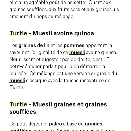
elle a un agréable goût de noisette ! Quant aux
graines soufflées, aux fruits secs et aux graines, ils
amènent du peps au mélange.
Turtle
- Muesli avoine quinoa
Les
graines de lin
et les
pommes
apportent la
saveur et l'originalité de ce
muesli
avoine quinoa.
Nourrissant et digeste : pas de doute, c'est LE
petit-déjeuner parfait pour bien démarrer la
journée ! Ce mélange est une version originale du
muesli
classique avec la touche innovatrice de
Turtle.
Turtle
- Muesli graines et graines
soufflées
Ce petit déjeuner
paleo
à base de
graines
soufflées
composé à 28,5% de graines est super