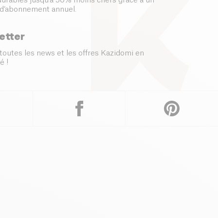
 durables jusqu’à 50% moins chers grâce à un
d’abonnement annuel.
etter
toutes les news et les offres Kazidomi en
é !