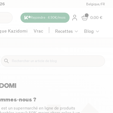
026
Belgique
/
FR
0.00
€
Rejoindre · 4.90€/mois
que Kazidomi
Vrac
Recettes
Blog
Maternité
ommes-nous ?
 est un supermarché en ligne de produits