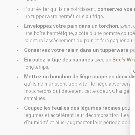
Pour éviter qu'ils ne noircissent,
conservez vos
un tupperware hermétique au frigo.
Enveloppez votre pain dans un torchon
, avant
une boîte hermétique, à côté d'une pomme coupée 
ralentira l'assèchement du pain et fera gagner au 
Conservez votre raisin dans un tupperware
pou
Enroulez la tige des bananes
avec un
Bee’s Wr
longtemps.
Mettez un bouchon de liège coupé en deux dans
qu'ils ne mûrissent trop vite : le liège absorbera l
moucherons qui détestent cette odeur. Changez l
semaines.
Coupez les feuilles des légumes racines
pour é
légumes et accélèrent leur décomposition. Les c
d’humidité et ainsi augmenter leur période de co