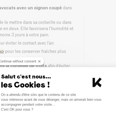
avocats avec un oignon
coupé
dans
 de le mettre dans sa corbeille ou dans
en deux. Elle favorisera l'humidité et
moins 3 jours à votre pain.
r éviter le contact avec l’air.
ap
pour les conserver fraîches plus
Continue without consent
 la corbeille de fruits
afin d’éviter
'humidité et évitera l’invasion de
Salut c'est nous...
es bouchons de liège toutes les
les Cookies !
Consent Management Platform
viter que leurs fanes déshydratent les
On a attendu d'être sûrs que le contenu de ce site
ouper permet donc de diminuer la perte
Axeptio consent
vous intéresse avant de vous déranger, mais on aimerait bien vous
accompagner pendant votre visite...
nservation.
C'est OK pour vous ?