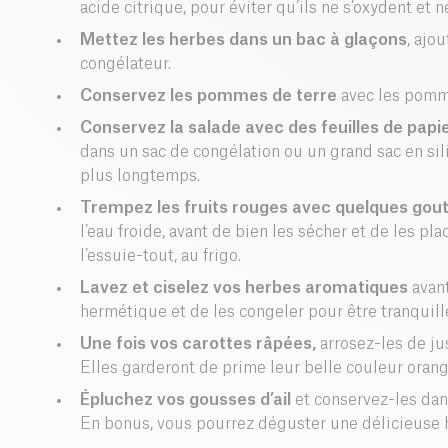
acide citrique, pour éviter qu’ils ne s’oxydent et 
Mettez les herbes dans un bac à glaçons
, ajo
congélateur.
Conservez les pommes de terre
avec les
pomm
Conservez la salade avec des feuilles de papi
dans un sac de congélation ou un grand sac en sil
plus longtemps.
Trempez les fruits rouges avec quelques gout
l’eau froide, avant de bien les sécher et de les p
l’essuie-tout, au frigo.
Lavez et ciselez vos herbes aromatiques
avant
hermétique et de les congeler pour être tranquil
Une fois vos carottes râpées
,
arrosez-les de jus
Elles garderont de prime leur belle couleur oran
Épluchez vos
gousses d’ail
et conservez-les dan
En bonus, vous pourrez déguster une délicieuse 