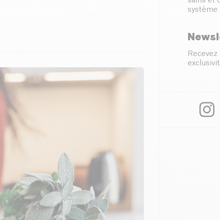
sains et
système 
Newsl
Recevez 
exclusivit