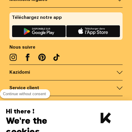
Téléchargez notre app
Nous suivre
Kazidomi
Service client
Continue without consent
Nous contacter
Hi there !
We're the
Belgique
/
FR
Paiements sécurisés via
cookies