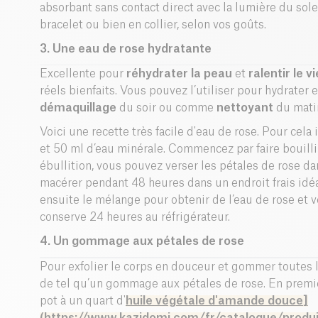
absorbant sans contact direct avec la lumière du sole
bracelet ou bien en collier, selon vos goûts.
3. Une eau de rose hydratante
Excellente pour
réhydrater la peau
et
ralentir le 
réels bienfaits. Vous pouvez l’utiliser
pour hydrater e
démaquillage
du soir ou comme
nettoyant
du matin
Voici une recette très facile d'eau de rose. Pour cela
et 50 ml d’eau minérale.
Commencez par faire bouillir 
ébullition, vous pouvez verser les pétales de rose da
macérer pendant 48 heures dans un endroit frais idéal
ensuite le mélange pour obtenir de l’eau de rose et v
conserve 24 heures au réfrigérateur.
4. Un gommage aux pétales de rose
Pour exfolier le corps en douceur et gommer toutes l
de tel qu’un gommage aux pétales de rose. En premier
pot à un quart d'
huile végétale d'amande douce
]