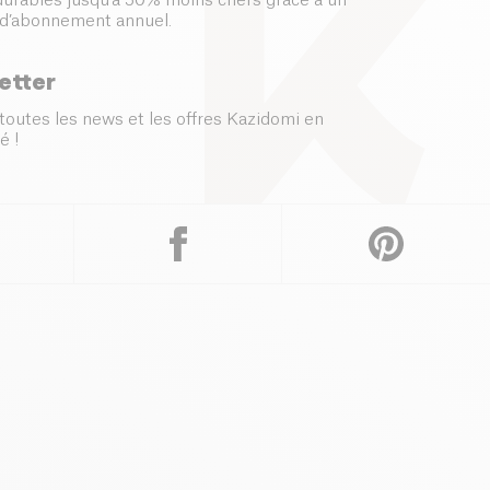
 durables jusqu’à 50% moins chers grâce à un
d’abonnement annuel.
etter
toutes les news et les offres Kazidomi en
é !