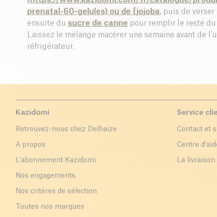
(https://www.kazidomi.com/fr/catalogue/produ
prenatal-60-gelules) ou de [
jojoba
, puis de verser
ensuite du
sucre de canne
pour remplir le reste du p
Laissez le mélange macérer une semaine avant de l'u
réfrigérateur.
Kazidomi
Service cli
Retrouvez-nous chez Delhaize
Contact et 
A propos
Centre d'aid
L'abonnement Kazidomi
La livraison
Nos engagements
Nos critères de sélection
Toutes nos marques