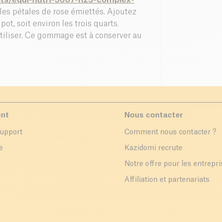
its/equi-nutri-3607-n25-complex-
 les pétales de rose émiettés. Ajoutez
ot, soit environ les trois quarts.
tiliser. Ce gommage est à conserver au
ent
Nous contacter
support
Comment nous contacter ?
e
Kazidomi recrute
Notre offre pour les entrepr
Affiliation et partenariats