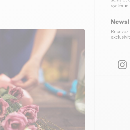
sains et
système 
Newsl
Recevez 
exclusivit