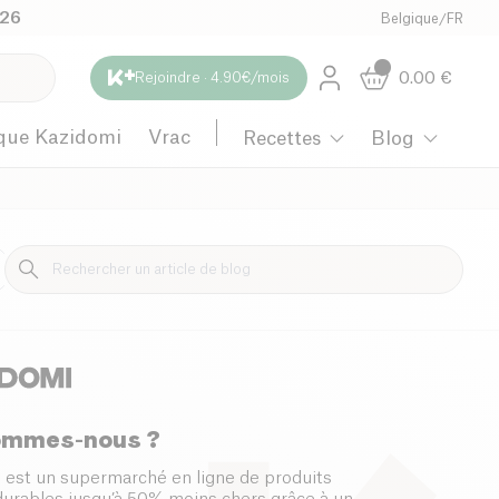
026
Belgique
/
FR
0.00
€
Rejoindre · 4.90€/mois
que Kazidomi
Vrac
Recettes
Blog
Maternité
ommes-nous ?
 est un supermarché en ligne de produits