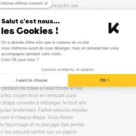
Continue without consent
 tête lorsqu’on pense à recycler ses
pour une ambiance romantique. Mais
Salut c'est nous...
se
. Le summum de la relaxation et de la
les Cookies !
ger 300g de
lait en poudre
dans un
Consent Management Platform
On a attendu d'être sûrs que le contenu de ce site
étales de roses séchés
. Ajoutez
Axeptio consent
vous intéresse avant de vous déranger, mais on aimerait bien vous
z le tout avec une fourchette. Puis,
accompagner pendant votre visite...
C'est OK pour vous ?
nfaits relaxants et anti-stress.
Consents certified by
I want to choose
OK !
de roses peuvent aussi être transformés
 pétales de roses à l’eau froide et les
z à feu moyen tout en remuant puis
 étape consiste à mélanger le tout afin
squ'au lendemain. Faites ensuite mijoter
poser à chaque étape. Vous devez
 le façonnage et le perçage des perles
sez-les ensuite sécher sur un papier