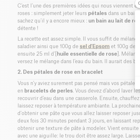
C’est l’une des premières idées qui nous viennent en
roses : simplement jeter leurs
pétales
dans un bain 
sachez qu'il y a encore mieux :
un bain au lait de ro
détente !
La recette est assez simple. Il vous suffit de mélan
saladier ainsi que 100g de
sel d'Epsom
et 100g de
p
ensuite 25 ml d'[
huile essentielle de rose
]. Mélange
versez le mélange dans l’eau du bain. Il aurait des bie
2. Des pétales de rose en bracelet
Vous n’y aviez surement pas pensé mais vos pétales 
en
bracelets de perles
. Vous devez d’abord laver les
recouvrir d’eau dans une casserole. Ensuite, chauffe
laissez reposer à température ambiante. La prochaine
d'obtenir une pâte que vous allez laisser reposer ju
deux fois 30 minutes pendant 3 jours, en laissant re
obtenir une texture de pâte à modeler. Vient ensuite
avec une aiguille: le trou doit être assez large. Lais