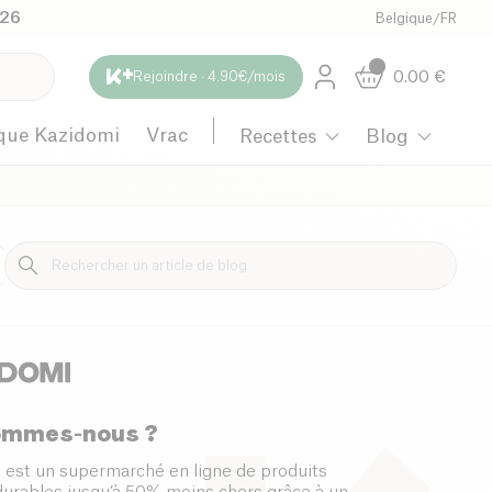
026
Belgique
/
FR
0.00
€
Rejoindre · 4.90€/mois
que Kazidomi
Vrac
Recettes
Blog
Maternité
ommes-nous ?
 est un supermarché en ligne de produits