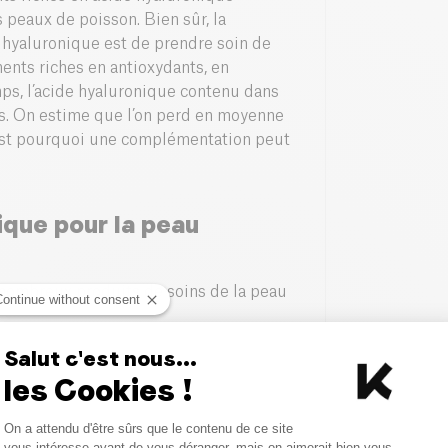
s peaux de poisson. Bien sûr, la
 hyaluronique est de prendre soin de
ents riches en antioxydants, en
mps, l’acide hyaluronique contenu dans
s. On estime que l’on perd en moyenne
c’est pourquoi une complémentation peut
ique pour la peau
 nombreux produits de soins de la peau
Continue without consent
Salut c'est nous...
les Cookies !
une hydratation optimale et à prévenir la
Consent Management Platform
On a attendu d'être sûrs que le contenu de ce site
Axeptio consent
vous intéresse avant de vous déranger, mais on aimerait bien vous