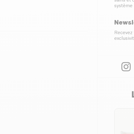
sains et
système 
Newsl
Recevez 
exclusivit