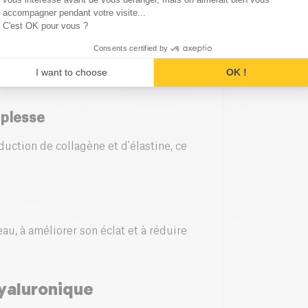
accompagner pendant votre visite...
C'est OK pour vous ?
Consents certified by
il peut réduire l'apparence des rides et
I want to choose
OK !
uplesse
oduction de collagène et d'élastine, ce
eau, à améliorer son éclat et à réduire
hyaluronique