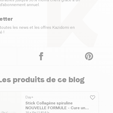
 durables jusqu’à 50% moins chers grâce à un
d’abonnement annuel.
etter
toutes les news et les offres Kazidomi en
é !
Les produits de ce blog
Day+
Stick Collagène spiruline
NOUVELLE FORMULE - Cure un
mois
30 x 15g
| 2.82 €/u