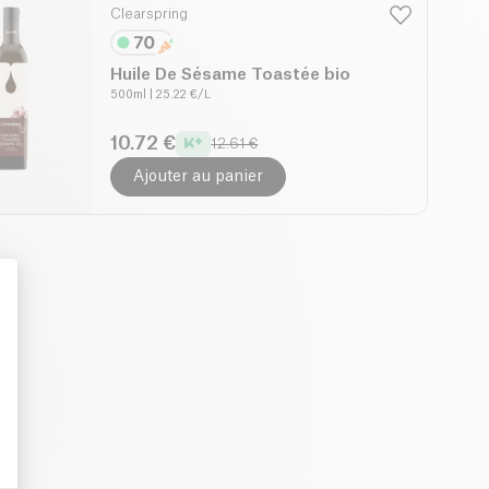
Clearspring
Huile De Sésame Toastée bio
500ml
| 25.22 €/L
10.72 €
12.61 €
Ajouter au panier
: Personalize Your Options