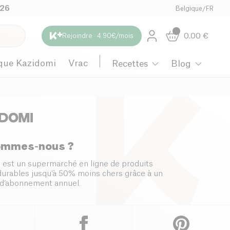
026
Belgique
/
FR
0.00
€
Rejoindre · 4.90€/mois
que Kazidomi
Vrac
Recettes
Blog
ommes-nous ?
 est un supermarché en ligne de produits
 durables jusqu’à 50% moins chers grâce à un
d’abonnement annuel.