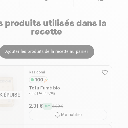
 produits utilisés dans la
recette
Ajouter les produits de la recette au panier
Kazidomi
Tofu Fumé bio
200g
| 14.85 €/Kg
K ÉPUISÉ
2.31 €
3.30 €
Me notifier