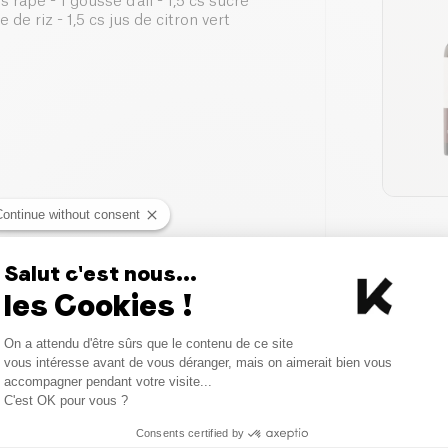
râpé - 1 gousse d’ail - 1,5 cs sucre
 de riz - 1,5 cs jus de citron vert
Continue without consent
Salut c'est nous...
les Cookies !
Consent Management Platform
On a attendu d'être sûrs que le contenu de ce site
Axeptio consent
vous intéresse avant de vous déranger, mais on aimerait bien vous
accompagner pendant votre visite...
 cuire deux omelettes. Roulez les et
C'est OK pour vous ?
Consents certified by
salade.