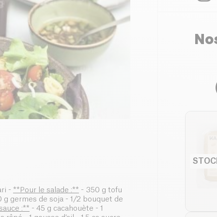
Nos
STOC
ri -
**Pour le salade :**
- 350 g tofu
 g germes de soja - 1/2 bouquet de
sauce :**
- 45 g cacahouète - 1