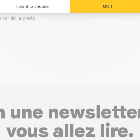
I want to choose
OK !
s entre eux.
pirer de la photo.
n une newslette
vous allez lire.