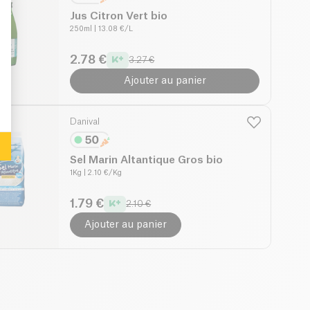
Jus Citron Vert bio
250ml
| 13.08 €/L
: Personalize Your Options
2.78 €
3.27 €
Ajouter au panier
Danival
Sel Marin Altantique Gros bio
1Kg
| 2.10 €/Kg
1.79 €
2.10 €
Ajouter au panier