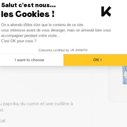
Salut c'est nous...
les Cookies !
Consent Management Platform
On a attendu d'être sûrs que le contenu de ce site
Axeptio consent
vous intéresse avant de vous déranger, mais on aimerait bien vous
accompagner pendant votre visite...
C'est OK pour vous ?
Consents certified by
I want to choose
OK !
u paprika, du cumin et une cuillère à
an.
cat.