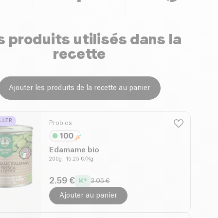
 produits utilisés dans la
recette
Ajouter les produits de la recette au panier
LLER
Probios
Edamame bio
200g
| 15.25 €/Kg
2.59 €
3.05 €
Ajouter au panier