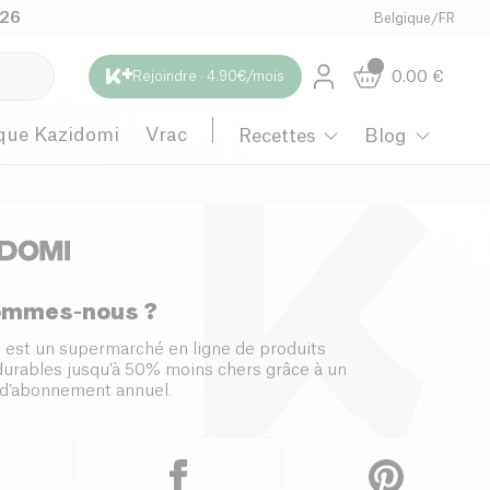
026
Belgique
/
FR
0.00
€
Rejoindre · 4.90€/mois
que Kazidomi
Vrac
Recettes
Blog
ommes-nous ?
 est un supermarché en ligne de produits
 durables jusqu’à 50% moins chers grâce à un
d’abonnement annuel.