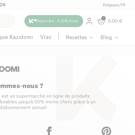
026
Belgique
/
FR
0.00
€
Rejoindre · 4.90€/mois
que Kazidomi
Vrac
Recettes
Blog
ommes-nous ?
 est un supermarché en ligne de produits
 durables jusqu’à 50% moins chers grâce à un
d’abonnement annuel.