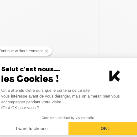
Continue without consent
Salut c'est nous...
les Cookies !
Consent Management Platform
On a attendu d'être sûrs que le contenu de ce site
Axeptio consent
vous intéresse avant de vous déranger, mais on aimerait bien vous
accompagner pendant votre visite...
C'est OK pour vous ?
Consents certified by
I want to choose
OK !