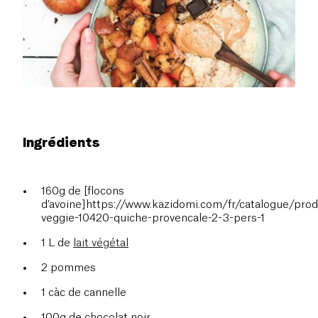
Ingrédients
160g de [flocons
d’avoine]https://www.kazidomi.com/fr/catalogue/prod
veggie-10420-quiche-provencale-2-3-pers-1
1 L de
lait végétal
2 pommes
1 càc de cannelle
100g de chocolat noir