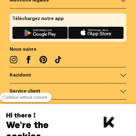
Mentions légales
Téléchargez notre app
Nous suivre
Kazidomi
Service client
Continue without consent
Nous contacter
Hi there !
We're the
Belgique
/
FR
Paiements sécurisés via
cookies