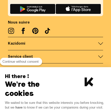
Nous suivre
Kazidomi
Service client
Continue without consent
Nous contacter
Hi there !
We're the
Belgique
/
FR
Paiements sécurisés via
cookies
We waited to be sure that this website interests you before knocking,
but we
have
to know if we can be your companions during your visit.