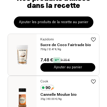
dans la recette
Ajouter les produits de la recette au panier
Kazidomi
Sucre de Coco Fairtrade bio
750g
| 12.47 €/Kg
7.48 €
9.35 €
Ajouter au panier
Cook
Cannelle Moulue bio
35g
| 80.00 €/Kg