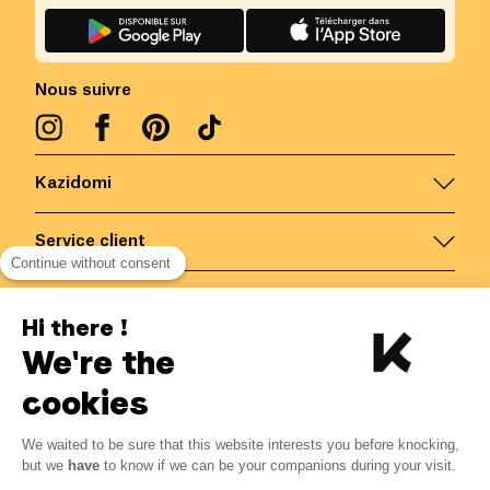
Nous suivre
Kazidomi
Service client
Continue without consent
Nous contacter
Hi there !
We're the
Belgique
/
FR
Paiements sécurisés via
cookies
We waited to be sure that this website interests you before knocking,
but we
have
to know if we can be your companions during your visit.
© Kazidomi
2026