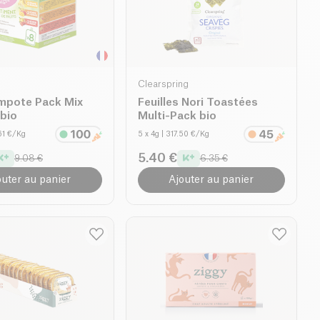
Clearspring
mpote Pack Mix
Feuilles Nori Toastées
bio
Multi-Pack bio
.61 €/Kg
5 x 4g
| 317.50 €/Kg
5.40 €
9.08 €
6.35 €
outer au panier
Ajouter au panier