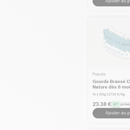
Ajouter au p
Popote
Gourde Brassé C
Nature dès 6 moi
10 x 100g
| 27.50 €/Kg
23.38 €
27.50
Ajouter au p