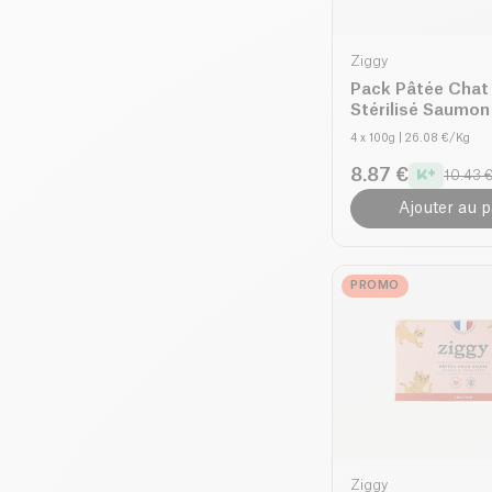
Ziggy
Pack Pâtée Chat
Stérilisé Saumon
4 x 100g
| 26.08 €/Kg
8.87 €
10.43 
Ajouter au p
PROMO
Ziggy