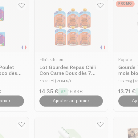
PROMO
Ella's kitchen
Popote
Poulet
Lot Gourdes Repas Chili
Gourde 
oco dès
Con Carne Doux dès 7
mois bi
mois + bio
6 x 130ml
| 21.64 €/L
10 x 120g
| 1
14.35 €
13.71 €
€
16.88 €
anier
Ajouter au panier
Aj