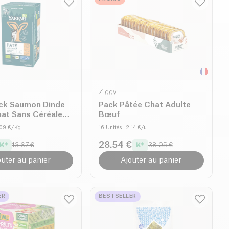
Ziggy
ack Saumon Dinde
Pack Pâtée Chat Adulte
at Sans Céréales
Bœuf
7.09 €/Kg
16 Unités
| 2.14 €/u
28.54 €
13.67 €
38.05 €
outer au panier
Ajouter au panier
ER
BESTSELLER