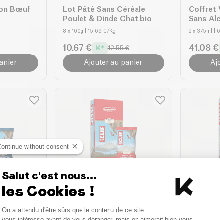
ton Bœuf
Lot Pâté Sans Céréale
Coffret 
Poulet & Dinde Chat bio
Sans Alc
8 x 100g
| 15.69 €/Kg
2 x 375ml
| 
10.67 €
41.08 €
12.55 €
anier
Ajouter au panier
Aj
Continue without consent
Salut c'est nous...
les Cookies !
Clif bar
Clif bar
e Beurre
Barre Energétique
Barre En
Consent Management Platform
ne
Chocolat Fondant
Cacahuè
On a attendu d'être sûrs que le contenu de ce site
Amandes
Axeptio consent
vous intéresse avant de vous déranger, mais on aimerait bien vous