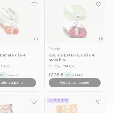
Popote
Tomate dès 4
Gourde Betterave dès 4
o
mois bio
3.71 €/Kg
10 x 120g
| 17.01 €/Kg
17.35 €
18.28 €
20.41 €
outer au panier
Ajouter au panier
BESTSELLER