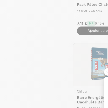
Pack Pâtée Cha
4 x 100g
| 20.15 €/Kg
7.11 €
9.48 €
Ajouter au p
Clif bar
Barre Energétiqu
Cacahuète Bana