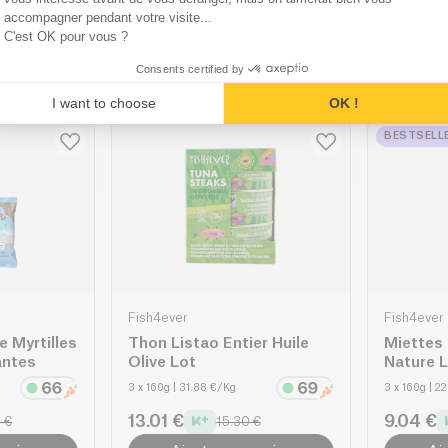
12 x 68g
| 33.68 €/Kg
12 x 68g
| 3
accompagner pendant votre visite...
23.36 €
23.36 €
C'est OK pour vous ?
 €
27.48 €
anier
Ajouter au panier
Aj
Consents certified by
I want to choose
OK !
BESTSELL
Fish4ever
Fish4ever
e Myrtilles
Thon Listao Entier Huile
Miettes
ntes
Olive Lot
Nature 
3 x 160g
| 31.88 €/Kg
3 x 160g
| 2
13.01 €
9.04 €
 €
15.30 €