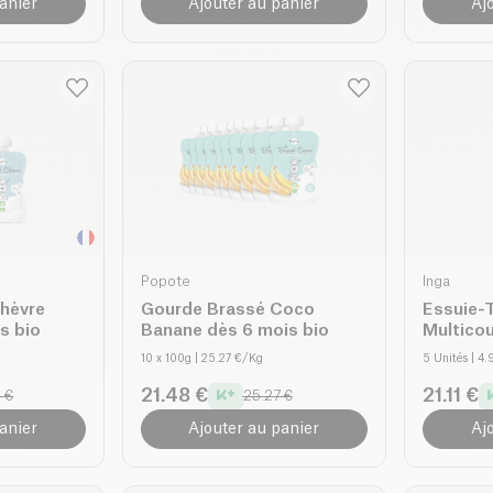
anier
Ajouter au panier
Aj
Popote
Inga
hèvre
Gourde Brassé Coco
Essuie-
s bio
Banane dès 6 mois bio
Multicou
10 x 100g
| 25.27 €/Kg
5 Unités
| 4.
21.48 €
21.11 €
 €
25.27 €
anier
Ajouter au panier
Aj