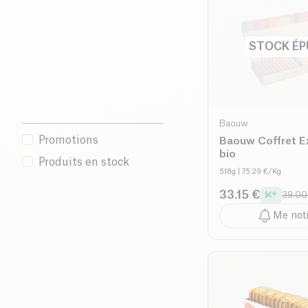
STOCK ÉP
Baouw
Promotions
Baouw Coffret E
bio
Produits en stock
518g
| 75.29 €/Kg
33.15 €
39.00
Me noti