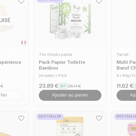
UISÉ
The cheeky panda
Yarrah
xpérience
Pack Papier Toilette
Multi P
Bambou
Bœuf Ch
bio
24 Unités
| 1.17 €/u
8 x 100g
| 1
23.89 €
11.62 €
 €
28.11 €
fier
Ajouter au panier
Aj
BESTSELLER
BESTSELL