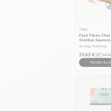
Ziggy
Pack Pâtée Chat
Stérilisé Saumon
16 x 100g
| 18.84 €/Kg
25.62 €
30.14
Ajouter au p