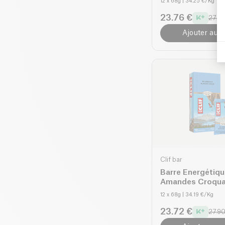
12 x 68g
| 34.25 €/Kg
23.76 €
27.95
Ajouter au p
Clif bar
Barre Energétiqu
Amandes Croqua
12 x 68g
| 34.19 €/Kg
23.72 €
27.90