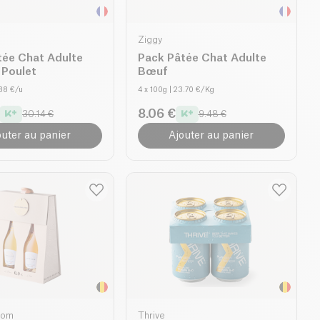
Ziggy
tée Chat Adulte
Pack Pâtée Chat Adulte
é Poulet
Bœuf
.88 €/u
4 x 100g
| 23.70 €/Kg
8.06 €
30.14 €
9.48 €
outer au panier
Ajouter au panier
oom
Thrive