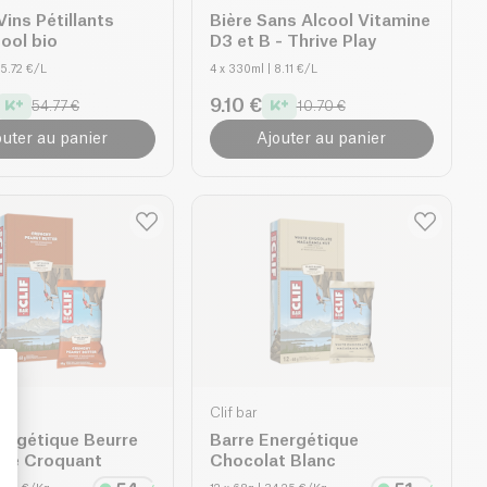
Vins Pétillants
Bière Sans Alcool Vitamine
ool bio
D3 et B - Thrive Play
65.72 €/L
4 x 330ml
| 8.11 €/L
9.10 €
54.77 €
10.70 €
outer au panier
Ajouter au panier
Clif bar
ergétique Beurre
Barre Energétique
: Personalize Your Options
te Croquant
Chocolat Blanc