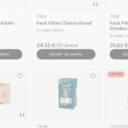
Ziggy
Ziggy
 Adulte
Pack Pâtée Chaton Boeuf
Pack Pâ
Stérilis
16 Unités
| 1.80 €/u
16 Unités
| 1
24.52 €
25.62 €
€
28.85 €
anier
Ajouter au panier
Aj
PROMO
Yarrah
French bl