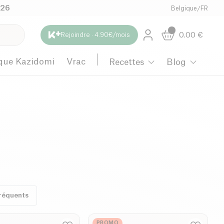
026
Belgique
/
FR
0.00
€
Rejoindre · 4.90€/mois
que Kazidomi
Vrac
Recettes
Blog
réquents
PROMO