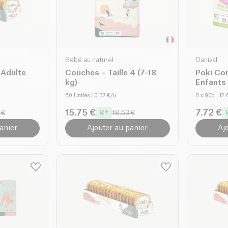
Bébé au naturel
Danival
 Adulte
Couches – Taille 4 (7-18
Poki Co
kg)
Enfants 
50 Unités
| 0.37 €/u
8 x 90g
| 12
15.75 €
7.72 €
 €
18.53 €
anier
Ajouter au panier
Aj