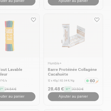
outer au panier
Ajouter au panier
Humble+
Tout Lavable
Barre Protéinée Collagène
leur
Cacahuète
97 €/u
12 x 45g
| 62.04 €/Kg
28.48 €
24.84 €
33.50 €
outer au panier
Ajouter au panier