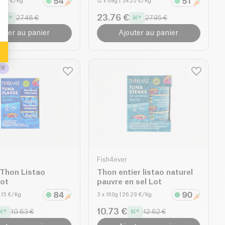
3.68 €/Kg
12 x 68g
| 34.25 €/Kg
23.76 €
27.48 €
27.95 €
outer au panier
Ajouter au panier
ER
Fish4ever
 Thon Listao
Thon entier listao naturel
Lot
pauvre en sel Lot
2.15 €/Kg
3 x 160g
| 26.29 €/Kg
10.73 €
10.63 €
12.62 €