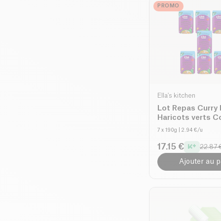
PROMO
Ella's kitchen
Lot Repas Curry 
Haricots verts C
10 mois+ bio
7 x 190g
| 2.94 €/u
17.15 €
22.87 
Ajouter au p