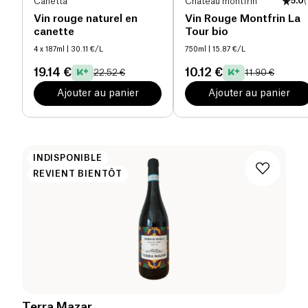
Canetta
Château montfrin
5.0
(
Vin rouge naturel en
Vin Rouge Montfrin La
canette
Tour bio
4 x 187ml
| 30.11 €/L
750ml
| 15.87 €/L
19.14 €
10.12 €
22.52 €
11.90 €
Ajouter au panier
Ajouter au panier
INDISPONIBLE
REVIENT BIENTÔT
Terra Mazar