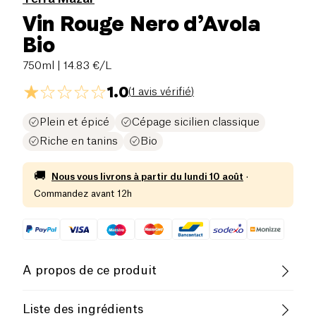
Vin Rouge Nero d’Avola
Bio
750ml
| 14.83 €/L
1.0
(
1 avis vérifié
)
Plein et épicé
Cépage sicilien classique
Riche en tanins
Bio
🚚
Nous vous livrons à partir du
lundi 10 août
·
Commandez avant 12h
A propos de ce produit
Pauvre en sel
Biologique
Liste des ingrédients