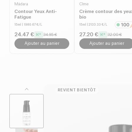
Mádara
CÎme
Contour Yeux Anti-
Crème contour des yeu
Fatigue
bio
15ml
| 1980.67 €/L
15ml
| 2133.33 €/L
24.47 €
27.20 €
34.95 €
32.00 €
Ajouter au panier
Ajouter au panier
REVIENT BIENTÔT