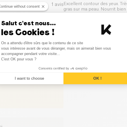
Excellent contour des yeux. Très
1
avis
Continue without consent
gras sur ma peau. Nourrit bien l
0
avis
Salut c'est nous...
les Cookies !
0
avis
Consent Management Platform
On a attendu d'être sûrs que le contenu de ce site
0
avis
Axeptio consent
vous intéresse avant de vous déranger, mais on aimerait bien vous
accompagner pendant votre visite...
0
avis
C'est OK pour vous ?
Consents certified by
I want to choose
OK !
ci