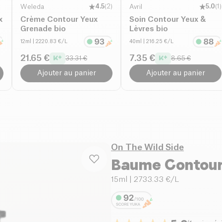
Weleda
4.5
(
2
)
Avril
5.0
(
1
)
x
Crème Contour Yeux
Soin Contour Yeux &
Grenade bio
Lèvres bio
12ml
| 2220.83 €/L
40ml
| 216.25 €/L
21.65 €
7.35 €
33.31 €
8.65 €
Ajouter au panier
Ajouter au panier
On The Wild Side
Baume Contour
15ml
| 2733.33 €/L