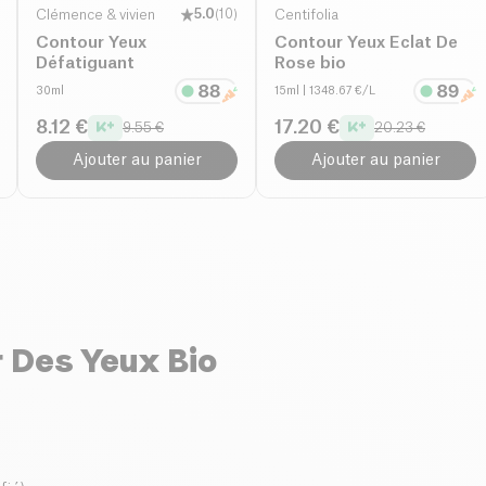
Clémence & vivien
5.0
(
10
)
Centifolia
Contour Yeux
Contour Yeux Eclat De
Défatiguant
Rose bio
30ml
15ml
| 1348.67 €/L
8.12 €
17.20 €
9.55 €
20.23 €
Ajouter au panier
Ajouter au panier
 Des Yeux Bio