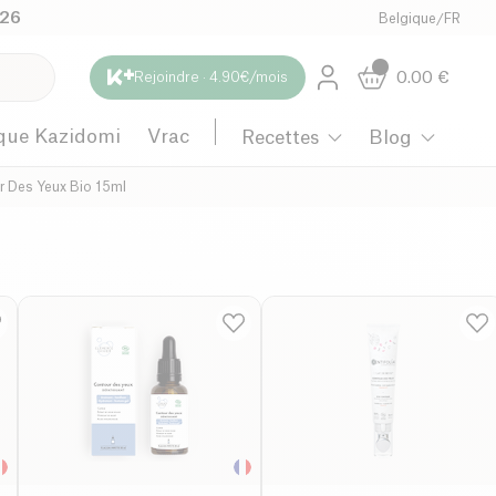
026
Belgique
/
FR
0.00
€
Rejoindre · 4.90€/mois
que Kazidomi
Vrac
Recettes
Blog
 Des Yeux Bio 15ml