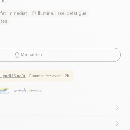
ifié
)
ffet immédiat
Illumine, lisse, défatigue
ntes
Me notifier
u
jeudi 13 août
·
Commandez avant 12h
Végétarien
Cruelty-Free