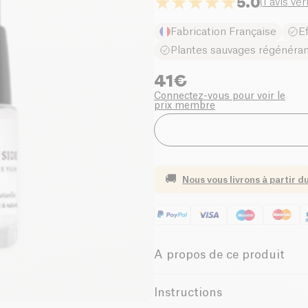
5.0
(
1 avis vér
Fabrication Française
E
Plantes sauvages régénéra
41
€
Connectez-vous pour voir le
prix membre
🚚
Nous vous livrons à partir d
A propos de ce produit
Vegan
Biologique
Instructions