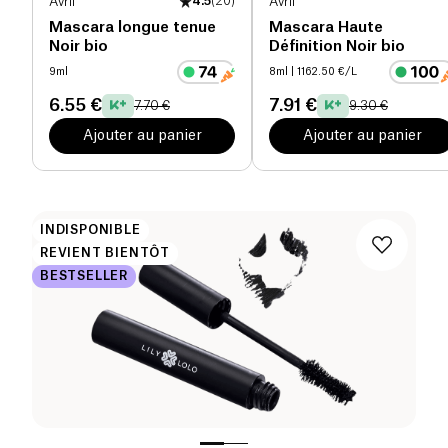
Avril
4.5
(
20
)
Avril
Mascara longue tenue
Mascara Haute
Noir bio
Définition Noir bio
9ml
8ml
| 1162.50 €/L
6.55 €
7.91 €
7.70 €
9.30 €
Ajouter au panier
Ajouter au panier
INDISPONIBLE
REVIENT BIENTÔT
BESTSELLER