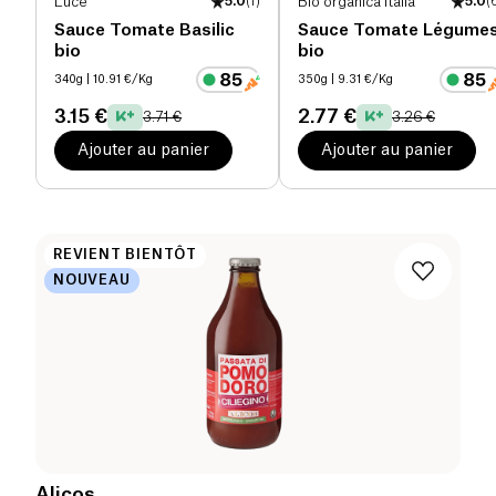
Luce
5.0
(
1
)
Bio organica italia
5.0
(
Sauce Tomate Basilic
Sauce Tomate Légume
bio
bio
340g
| 10.91 €/Kg
350g
| 9.31 €/Kg
3.15 €
2.77 €
3.71 €
3.26 €
Ajouter au panier
Ajouter au panier
REVIENT BIENTÔT
NOUVEAU
Alicos