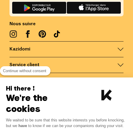
Nous suivre
Kazidomi
Service client
Continue without consent
Nous contacter
Hi there !
We're the
Belgique
/
FR
Paiements sécurisés via
cookies
We waited to be sure that this website interests you before knocking,
but we
have
to know if we can be your companions during your visit.
© Kazidomi
2026