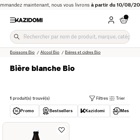
mmandez maintenant, nous vous livrons
à partir du 10/08/2
Accueil
Notre catalogue bio
Boissons Bio
Alcool Bio
Bières et cidres Bio
Bière blanche Bio
1
produit(s) trouvé(s)
Filtres
Trier
Promo
Bestsellers
Kazidomi
Mes acha