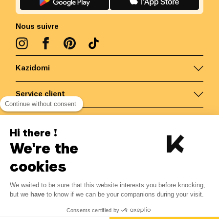
Nous suivre
Kazidomi
Service client
Continue without consent
Nous contacter
Hi there !
We're the
Belgique
/
FR
Paiements sécurisés via
cookies
We waited to be sure that this website interests you before knocking,
but we
have
to know if we can be your companions during your visit.
© Kazidomi
2026
BE-BIO-03
Consents certified by
Tous droits réservés