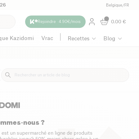
026
Belgique
/
FR
0.00
€
Rejoindre · 4.90€/mois
que Kazidomi
Vrac
Recettes
Blog
Maternité
ommes-nous ?
 est un supermarché en ligne de produits