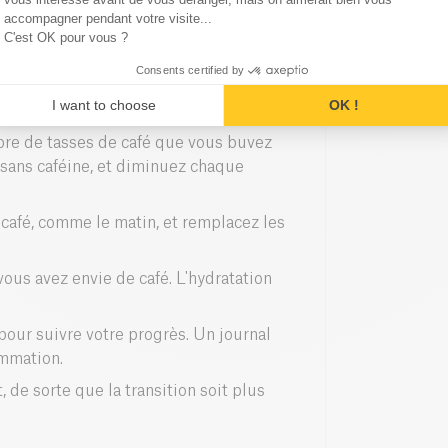
on de café ?
accompagner pendant votre visite...
C'est OK pour vous ?
Consents certified by
I want to choose
OK !
e de tasses de café que vous buvez
 sans caféine, et diminuez chaque
café, comme le matin, et remplacez les
ous avez envie de café. L'hydratation
our suivre votre progrès. Un journal
ommation.
 de sorte que la transition soit plus