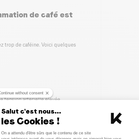
mation de café est
ez trop de caféine. Voici quelques
Continue without consent
 tension artérielle élevée.
Salut c'est nous...
les Cookies !
e.
Consent Management Platform
On a attendu d'être sûrs que le contenu de ce site
Axeptio consent
vous intéresse avant de vous déranger, mais on aimerait bien vous