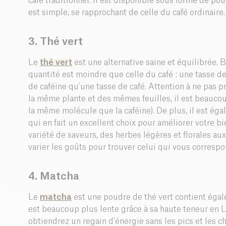
café traditionnel. Il est disponible sous forme de po
est simple, se rapprochant de celle du café ordinaire.
3. Thé vert
Le
thé vert
est une alternative saine et équilibrée. Bi
quantité est moindre que celle du café : une tasse de
de caféine qu’une tasse de café. Attention à ne pas pr
la même plante et des mêmes feuilles, il est beaucoup
la même molécule que la caféine). De plus, il est éga
qui en fait un excellent choix pour améliorer votre bi
variété de saveurs, des herbes légères et florales au
varier les goûts pour trouver celui qui vous correspo
4. Matcha
Le
matcha
est une poudre de thé vert contient égale
est beaucoup plus lente grâce à sa haute teneur en L
obtiendrez un regain d'énergie sans les pics et les 