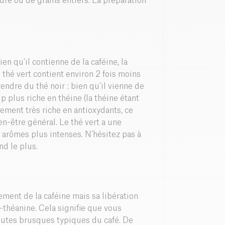
udre ou de grains entiers. La préparation
en qu'il contienne de la caféine, la
 thé vert contient environ 2 fois moins
endre du thé noir : bien qu’il vienne de
 plus riche en théine (la théine étant
lement très riche en antioxydants, ce
en-être général. Le thé vert a une
x arômes plus intenses. N’hésitez pas à
nd le plus.
ment de la caféine mais sa libération
-théanine. Cela signifie que vous
chutes brusques typiques du café. De