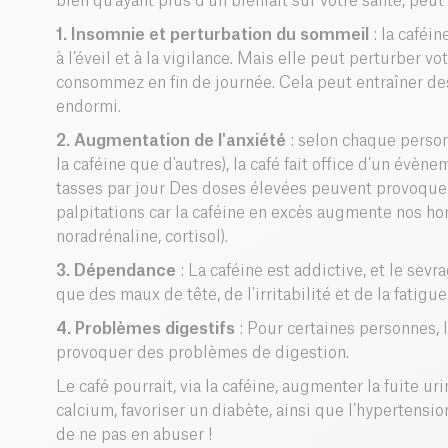
bien qu’ayant plus d’un bienfait sur votre santé, peu
1. Insomnie et perturbation du sommeil
: la caféi
à l’éveil et à la vigilance. Mais elle peut perturber v
consommez en fin de journée. Cela peut entraîner des
endormi.
2. Augmentation de l'anxiété
: selon chaque person
la caféine que d'autres), la café fait office d’un évèn
tasses par jour Des doses élevées peuvent provoquer 
palpitations car la caféine en excès augmente nos ho
noradrénaline, cortisol).
3. Dépendance
: La caféine est addictive, et le se
que des maux de tête, de l'irritabilité et de la fatigue
4. Problèmes digestifs
: Pour certaines personnes, l
provoquer des problèmes de digestion.
Le café pourrait, via la caféine, augmenter la fuite u
calcium, favoriser un diabète, ainsi que l’hypertensi
de ne pas en abuser !