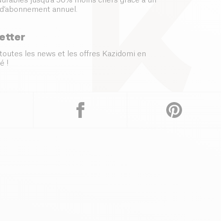
 durables jusqu’à 50% moins chers grâce à un
d’abonnement annuel.
etter
toutes les news et les offres Kazidomi en
é !