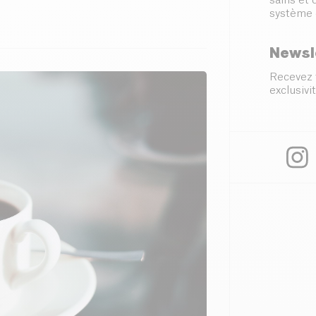
sains et
système 
Newsl
Recevez 
exclusivit