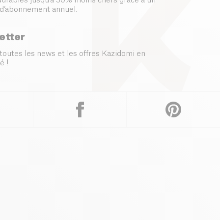
 durables jusqu’à 50% moins chers grâce à un
d’abonnement annuel.
etter
toutes les news et les offres Kazidomi en
é !