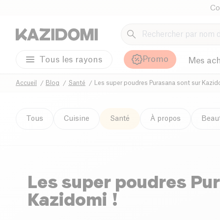
Co
Promo
Tous les rayons
Mes ach
Accueil
Blog
Santé
Les super poudres Purasana sont sur Kazido
Tous
Cuisine
Santé
À propos
Beau
Les super poudres Pu
Kazidomi !