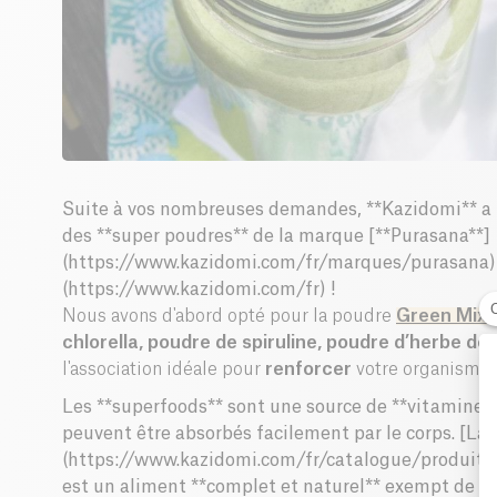
Suite à vos nombreuses demandes, **Kazidomi** a le
des **super poudres** de la marque [**Purasana**]
(https://www.kazidomi.com/fr/marques/purasana) 
(https://www.kazidomi.com/fr) !
Nous avons d'abord opté pour la poudre
Green Mix
,
chlorella, poudre de spiruline, poudre d’herbe de
l'association idéale pour
renforcer
votre organisme 
Les **superfoods** sont une source de **vitamines
peuvent être absorbés facilement par le corps. [La
(https://www.kazidomi.com/fr/catalogue/produits
est un aliment **complet et naturel** exempt de tou