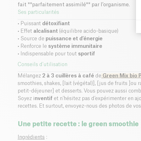
fait **parfaitement assimilé** par l’organisme.
Ses particularités
• Puissant
détoxifiant
• Effet
alcalisant
(équilibre acido-basique)
• Source de
puissance et d’énergie
• Renforce le
système immunitaire
• Indispensable pour tout
sportif
Conseils d'utilisation
Mélangez
2 à 3 cuillères à café
de
Green Mix bio 
smoothies, shakes, [lait (végétal)], [jus de fruits ]ou
petit-déjeuner] et desserts. Vous pouvez aussi comb
Soyez i
nventif
et n’hésitez pas d’expérimenter en aj
recettes. Et surtout, envoyez-nous des photos de vos 
Une petite recette : le green smoothie
Ingrédients
: