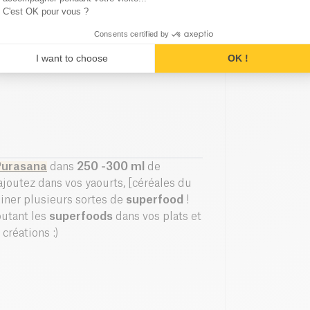
C'est OK pour vous ?
Consents certified by
I want to choose
OK !
Purasana
dans
250 -300 ml
de
 rajoutez dans vos yaourts, [céréales du
iner plusieurs sortes de
superfood
!
outant les
superfoods
dans vos plats et
créations :)