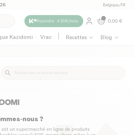
026
Belgique
/
FR
0.00
€
Rejoindre · 4.90€/mois
que Kazidomi
Vrac
Recettes
Blog
Maternité
ommes-nous ?
 est un supermarché en ligne de produits