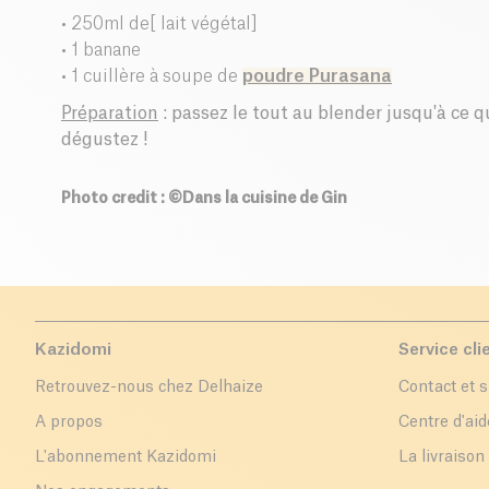
• 250ml de[ lait végétal]
• 1 banane
• 1 cuillère à soupe de
poudre Purasana
Préparation
: passez le tout au blender jusqu'à ce q
dégustez !
Photo credit : ©Dans la cuisine de Gin
Kazidomi
Service cli
Retrouvez-nous chez Delhaize
Contact et 
A propos
Centre d'aid
L'abonnement Kazidomi
La livraison