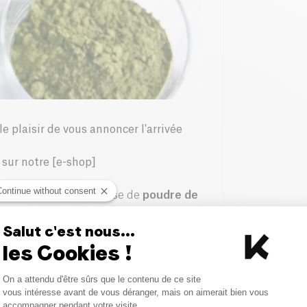
 plaisir de vous annoncer l'arrivée
sur notre [e-shop]
Continue without consent
 un mélange
riche
à base de
poudre de
 blé et poudre d’herbe d’orge
,
au quotidien.
Salut c'est nous...
les Cookies !
, minéraux et phytonutriments** qui
 poudre Green Mix]
Consent Management Platform
On a attendu d'être sûrs que le contenu de ce site
/purasana-727-green-mix-bio-200g)
Axeptio consent
vous intéresse avant de vous déranger, mais on aimerait bien vous
t additif synthétique et qui est de ce
accompagner pendant votre visite...