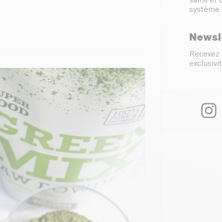
sains et
système 
Newsl
Recevez 
exclusivit