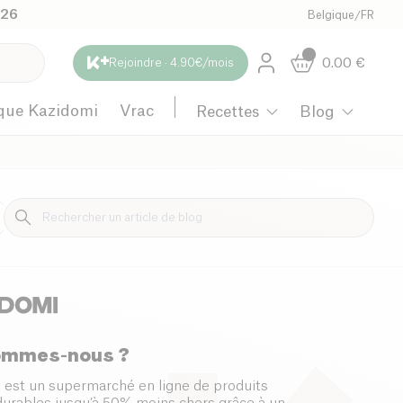
026
Belgique
/
FR
0.00
€
Rejoindre · 4.90€/mois
que Kazidomi
Vrac
Recettes
Blog
Maternité
ommes-nous ?
 est un supermarché en ligne de produits