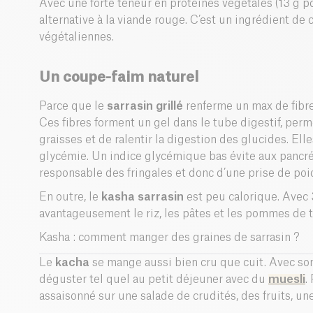
Avec une forte teneur en protéines végétales (13 g po
alternative à la viande rouge. C’est un ingrédient de 
végétaliennes.
Un coupe-faim naturel
Parce que le
sarrasin grillé
renferme un max de fibres
Ces fibres forment un gel dans le tube digestif, per
graisses et de ralentir la digestion des glucides. Elle
glycémie. Un indice glycémique bas évite aux pancréa
responsable des fringales et donc d’une prise de poi
En outre, le
kasha sarrasin
est peu calorique. Avec 3
avantageusement le riz, les pâtes et les pommes de t
Kasha : comment manger des graines de sarrasin ?
Le
kacha
se mange aussi bien cru que cuit. Avec son 
déguster tel quel au petit déjeuner avec du
muesli
.
assaisonné sur une salade de crudités, des fruits, un