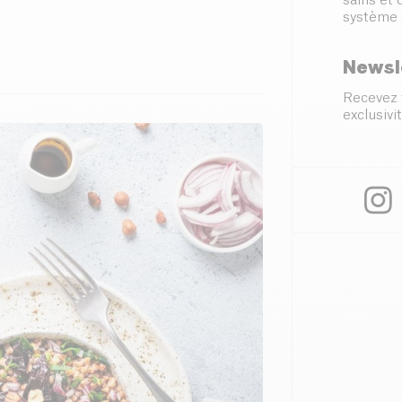
sains et
système 
Newsl
Recevez 
exclusivit