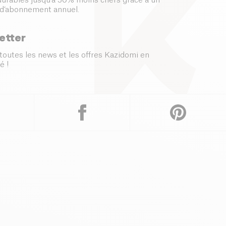
 durables jusqu’à 50% moins chers grâce à un
d’abonnement annuel.
etter
toutes les news et les offres Kazidomi en
é !