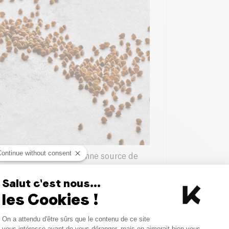
Continue without consent
nt nutritif. C’est une bonne source de
e B. Le
sarrasin concassé
est
phosphore.
Salut c'est nous...
les Cookies !
 bénéfique pour la santé. Passons au
Consent Management Platform
On a attendu d'être sûrs que le contenu de ce site
Axeptio consent
vous intéresse avant de vous déranger, mais on aimerait bien vous