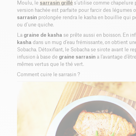
Moulu, le
sarrasin grillé
s’utilise comme chapelure p
version hachée est parfaite pour farcir des légume
sarrasin
prolongée rendra le kasha en bouillie qui pe
ou d’une quiche.
La
graine de kasha
se prête aussi en boisson. En in
kasha
dans un mug d’eau frémissante, on obtient une 
Sobacha. Détoxifiant, le Sobacha se sirote avant le r
infusion à base de
graine sarrasin
a l’avantage d’êtr
mêmes vertus que le thé vert.
Comment cuire le sarrasin ?