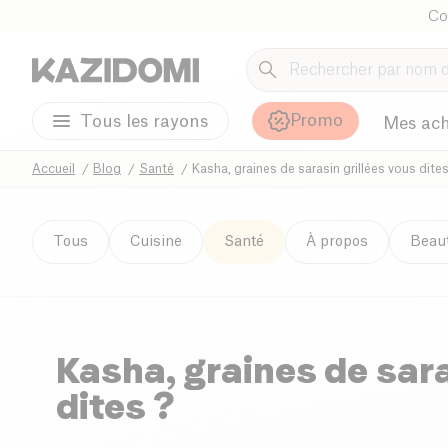
Co
Promo
Tous les rayons
Mes ach
Accueil
Blog
Santé
Kasha, graines de sarasin grillées vous dites
Tous
Cuisine
Santé
À propos
Beau
Kasha, graines de sara
dites ?