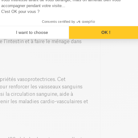
accompagner pendant votre visite...
C'est OK pour vous ?
qui fait de la
farine de sarrasin
Consents certified by
é. Sa richesse en fibre contribue à
I want to choose
OK !
centration en antioxydants lui attribue
e l’intestin et à faire le ménage dans
opriétés vasoprotectrices. Cet
pour renforcer les vaisseaux sanguins
i la circulation sanguine, aide à
enir les maladies cardio-vasculaires et