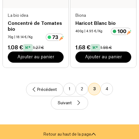
La bio idea
Biona
Concentré de Tomates
Haricot Blanc bio
bio
400g
| 4.95 €/Kg
70g
| 18.14 €/Kg
1.08 €
1.68 €
1.27 €
1.98 €
Ajouter au panier
Ajouter au panier
1
2
3
4
Précédent
Suivant
Retour au haut de la page