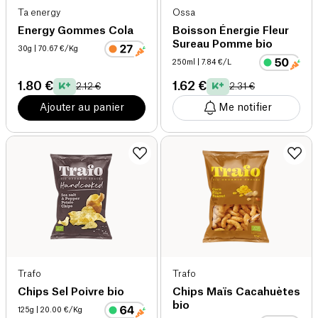
Ta energy
Ossa
Energy Gommes Cola
Boisson Énergie Fleur
Sureau Pomme bio
30g
| 70.67 €/Kg
250ml
| 7.84 €/L
1.80 €
1.62 €
2.12 €
2.31 €
Ajouter au panier
Me notifier
Trafo
Trafo
Chips Sel Poivre bio
Chips Maïs Cacahuètes
bio
125g
| 20.00 €/Kg