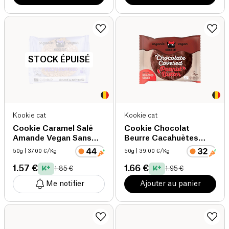
STOCK ÉPUISÉ
Kookie cat
Kookie cat
Cookie Caramel Salé
Cookie Chocolat
Amande Vegan Sans
Beurre Cacahuètes
Gluten bio
Vegan Sans Gluten bio
50g
| 37.00 €/Kg
50g
| 39.00 €/Kg
1.57 €
1.66 €
1.85 €
1.95 €
Me notifier
Ajouter au panier