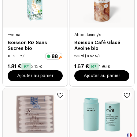
Evernat
Abbot kinney's
Boisson Riz Sans
Boisson Café Glacé
Sucres bio
Avoine bio
1L
| 2.13 €/L
230ml
| 8.52 €/L
1.81 €
1.67 €
2.13 €
1.96 €
Ajouter au panier
Ajouter au panier