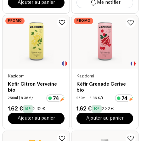
Ajouter au panier
Me notifier
PROMO
PROMO
Kazidomi
Kazidomi
Kéfir Citron Verveine
Kéfir Grenade Cerise
bio
bio
250ml
| 8.36 €/L
250ml
| 8.36 €/L
1.62 €
1.62 €
2.32 €
2.32 €
Ajouter au panier
Ajouter au panier