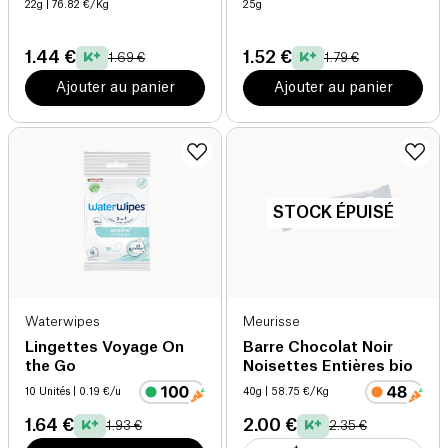
22g
| 76.82 €/Kg
25g
1.44 €
1.52 €
1.69 €
1.79 €
Ajouter au panier
Ajouter au panier
STOCK ÉPUISÉ
Waterwipes
Meurisse
Lingettes Voyage On
Barre Chocolat Noir
the Go
Noisettes Entières bio
10 Unités
| 0.19 €/u
40g
| 58.75 €/Kg
1.64 €
2.00 €
1.93 €
2.35 €