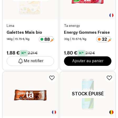
Lima
Ta energy
Galettes Maïs bio
Energy Gommes Fraise
140g
| 15.79 €/Kg
30g
| 70.67 €/Kg
1.88 €
1.80 €
2.21 €
2.12 €
Me notifier
Ajouter au panier
STOCK ÉPUISÉ