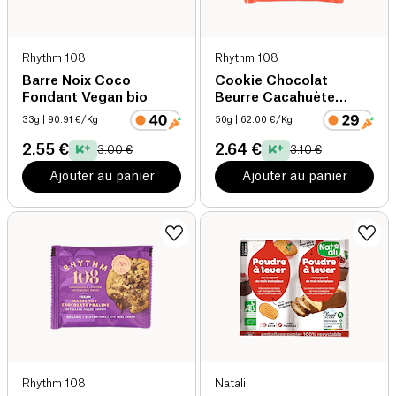
Rhythm 108
Rhythm 108
Barre Noix Coco
Cookie Chocolat
Fondant Vegan bio
Beurre Cacahuète
Vegan Sans Gluten bio
33g
| 90.91 €/Kg
50g
| 62.00 €/Kg
2.55 €
2.64 €
3.00 €
3.10 €
Ajouter au panier
Ajouter au panier
Rhythm 108
Natali