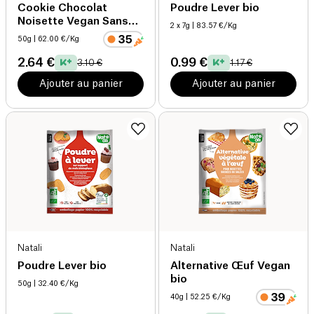
Cookie Chocolat
Poudre Lever bio
Noisette Vegan Sans
2 x 7g
| 83.57 €/Kg
Gluten bio
50g
| 62.00 €/Kg
2.64 €
0.99 €
3.10 €
1.17 €
Ajouter au panier
Ajouter au panier
Natali
Natali
Poudre Lever bio
Alternative Œuf Vegan
bio
50g
| 32.40 €/Kg
40g
| 52.25 €/Kg