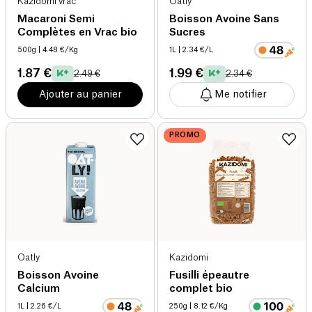
Kazidomi vrac
Oatly
Macaroni Semi
Boisson Avoine Sans
Complètes en Vrac bio
Sucres
500g
| 4.48 €/Kg
1L
| 2.34 €/L
1.87 €
1.99 €
2.49 €
2.34 €
Ajouter au panier
Me notifier
PROMO
Oatly
Kazidomi
Boisson Avoine
Fusilli épeautre
Calcium
complet bio
1L
| 2.26 €/L
250g
| 8.12 €/Kg