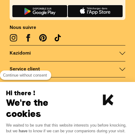
Nous suivre
Kazidomi
Service client
Continue without consent
Nous contacter
Hi there !
We're the
Belgique
/
FR
Paiements sécurisés via
cookies
We waited to be sure that this website interests you before knocking,
but we
have
to know if we can be your companions during your visit.