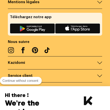
Mentions légales
Téléchargez notre app
Nous suivre
Kazidomi
Service client
Continue without consent
Nous contacter
Hi there !
We're the
Belgique
/
FR
Paiements sécurisés via