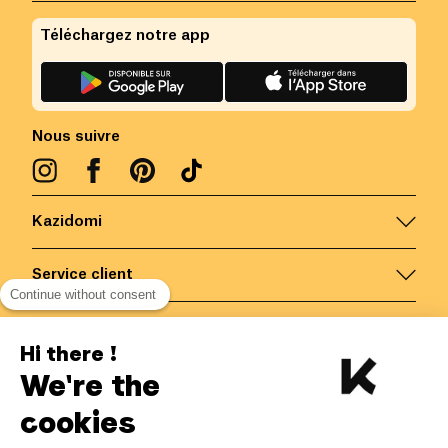
Téléchargez notre app
Nous suivre
Kazidomi
Service client
Continue without consent
Nous contacter
Hi there !
We're the
Belgique
/
FR
Paiements sécurisés via
cookies