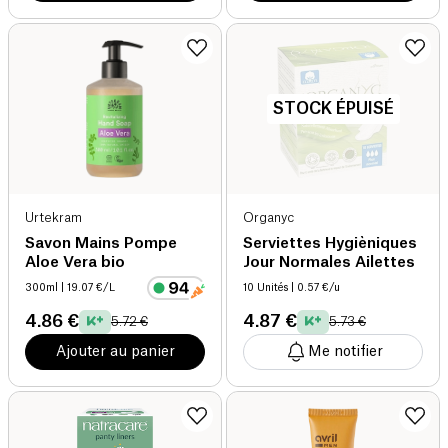
STOCK ÉPUISÉ
Urtekram
Organyc
Savon Mains Pompe
Serviettes Hygièniques
Aloe Vera bio
Jour Normales Ailettes
300ml
| 19.07 €/L
10 Unités
| 0.57 €/u
4.86 €
4.87 €
5.72 €
5.73 €
Ajouter au panier
Me notifier