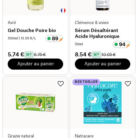
Avril
Clémence & vivien
Gel Douche Poire bio
Sérum Désaltérant
Acide Hyaluronique
500ml
| 13.50 €/L
50ml
5.74 €
8.54 €
6.75 €
10.05 €
Ajouter au panier
Ajouter au panier
BESTSELLER
Grazie natural
Natracare