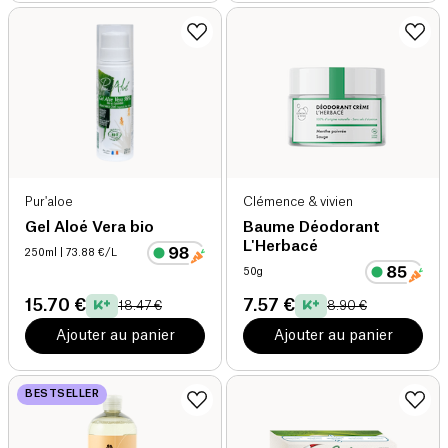
Pur'aloe
Clémence & vivien
Gel Aloé Vera bio
Baume Déodorant
L'Herbacé
250ml
| 73.88 €/L
50g
15.70 €
7.57 €
18.47 €
8.90 €
Ajouter au panier
Ajouter au panier
BESTSELLER