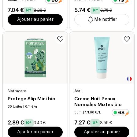
7.04 €
5.74 €
8.28 €
6.75 €
Ajouter au panier
Me notifier
Natracare
Avril
Protège Slip Mini bio
Crème Nuit Peaux
Normales Mixtes bio
30 Unités
| 0.11 €/u
50ml
| 171.00 €/L
2.89 €
7.27 €
3.40 €
8.55 €
Ajouter au panier
Ajouter au panier