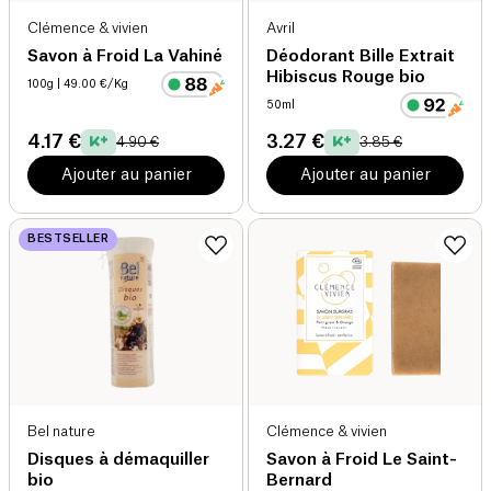
Clémence & vivien
Avril
Savon à Froid La Vahiné
Déodorant Bille Extrait
Hibiscus Rouge bio
100g
| 49.00 €/Kg
50ml
4.17 €
3.27 €
4.90 €
3.85 €
Ajouter au panier
Ajouter au panier
BESTSELLER
Bel nature
Clémence & vivien
Disques à démaquiller
Savon à Froid Le Saint-
bio
Bernard