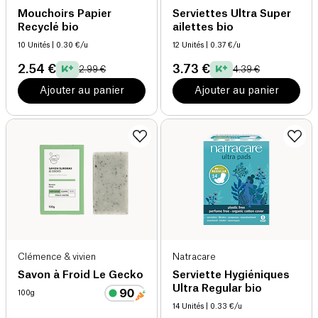
Mouchoirs Papier
Serviettes Ultra Super
Recyclé bio
ailettes bio
10 Unités
| 0.30 €/u
12 Unités
| 0.37 €/u
2.54 €
3.73 €
2.99 €
4.39 €
Ajouter au panier
Ajouter au panier
Clémence & vivien
Natracare
Savon à Froid Le Gecko
Serviette Hygiéniques
Ultra Regular bio
100g
14 Unités
| 0.33 €/u