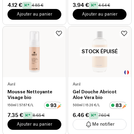
4.12 €
3.94 €
4.85 €
4.64 €
Ajouter au panier
Ajouter au panier
STOCK ÉPUISÉ
Avril
Avril
Mousse Nettoyante
Gel Douche Abricot
Visage bio
Aloe Vera bio
150ml
| 57.67 €/L
500ml
| 15.20 €/L
7.35 €
6.46 €
8.65 €
7.60 €
Ajouter au panier
Me notifier