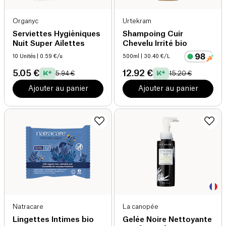
Organyc
Urtekram
Serviettes Hygièniques
Shampoing Cuir
Nuit Super Ailettes
Chevelu Irrité bio
10 Unités
| 0.59 €/u
500ml
| 30.40 €/L
5.05 €
12.92 €
5.94 €
15.20 €
Ajouter au panier
Ajouter au panier
Natracare
La canopée
Lingettes Intimes bio
Gelée Noire Nettoyante