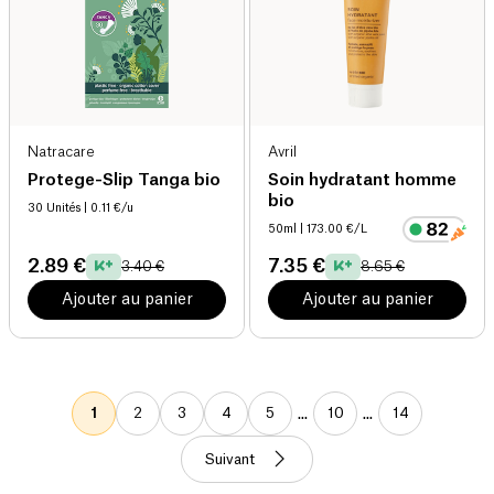
Natracare
Avril
Protege-Slip Tanga bio
Soin hydratant homme
bio
30 Unités
| 0.11 €/u
50ml
| 173.00 €/L
2.89 €
7.35 €
3.40 €
8.65 €
Ajouter au panier
Ajouter au panier
...
...
1
2
3
4
5
10
14
Suivant