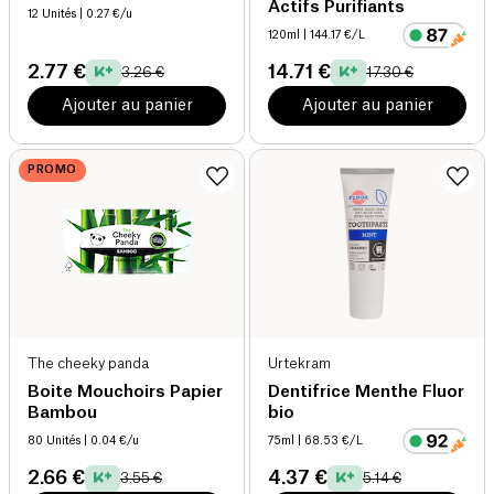
Actifs Purifiants
12 Unités
| 0.27 €/u
120ml
| 144.17 €/L
2.77 €
14.71 €
3.26 €
17.30 €
Ajouter au panier
Ajouter au panier
PROMO
The cheeky panda
Urtekram
Boite Mouchoirs Papier
Dentifrice Menthe Fluor
Bambou
bio
80 Unités
| 0.04 €/u
75ml
| 68.53 €/L
2.66 €
4.37 €
3.55 €
5.14 €