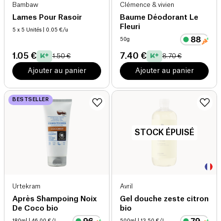
Bambaw
Clémence & vivien
Lames Pour Rasoir
Baume Déodorant Le
Fleuri
5 x 5 Unités
| 0.05 €/u
50g
1.05 €
7.40 €
1.50 €
8.70 €
Ajouter au panier
Ajouter au panier
BESTSELLER
STOCK ÉPUISÉ
Urtekram
Avril
Après Shampoing Noix
Gel douche zeste citron
De Coco bio
bio
180ml
| 46.00 €/L
500ml
| 13.50 €/L