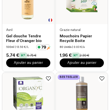
Avril
Grazie natural
Gel douche Tendre
Mouchoirs Papier
Fleur d'Oranger bio
Recyclé Boite
500ml
| 13.50 €/L
80 Unités
| 0.03 €/u
5.74 €
1.96 €
6.75 €
2.30 €
Ajouter au panier
Ajouter au panier
BESTSELLER