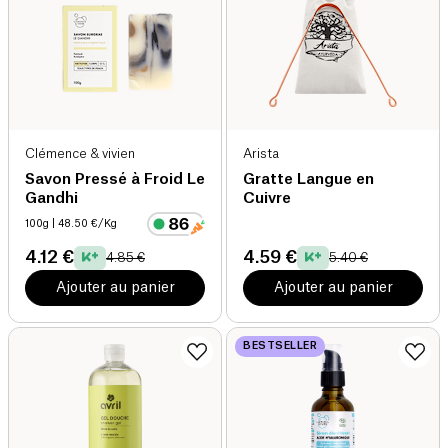
Clémence & vivien
Arista
Savon Pressé à Froid Le
Gratte Langue en
Gandhi
Cuivre
100g
| 48.50 €/Kg
4.12 €
4.59 €
4.85 €
5.40 €
Ajouter au panier
Ajouter au panier
BESTSELLER