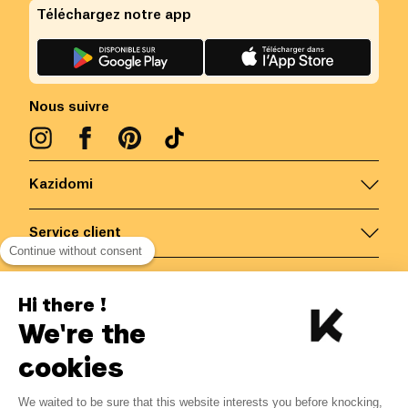
Téléchargez notre app
Nous suivre
Kazidomi
Service client
Continue without consent
Nous contacter
Hi there !
We're the
Belgique
/
FR
Paiements sécurisés via
cookies
We waited to be sure that this website interests you before knocking,