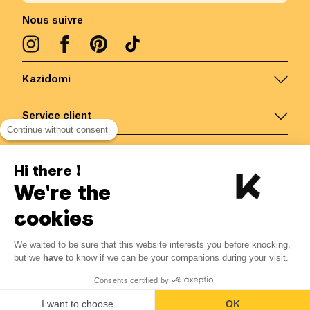
Nous suivre
Kazidomi
Service client
Continue without consent
Nous contacter
Hi there !
We're the
Belgique
/
FR
Paiements sécurisés via
cookies
We waited to be sure that this website interests you before knocking,
but we
have
to know if we can be your companions during your visit.
© Kazidomi
2026
BE-BIO-03
Consents certified by
Tous droits réservés
I want to choose
OK