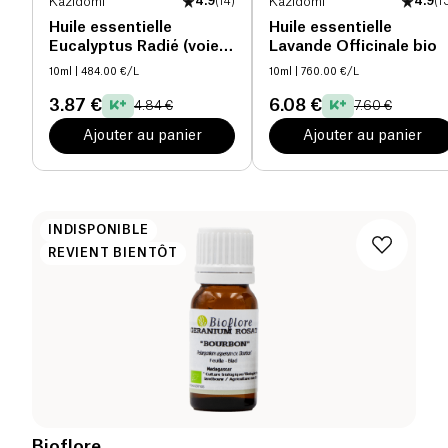
Kazidomi
4.9
(
14
)
Kazidomi
4.9
(
1
Huile essentielle
Huile essentielle
Eucalyptus Radié (voies
Lavande Officinale bio
respiratoires) bio
10ml
| 484.00 €/L
10ml
| 760.00 €/L
3.87 €
6.08 €
4.84 €
7.60 €
Ajouter au panier
Ajouter au panier
INDISPONIBLE
REVIENT BIENTÔT
Bioflore