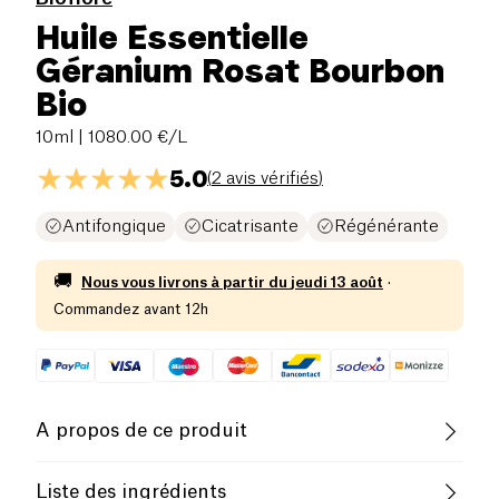
Huile Essentielle
Géranium Rosat Bourbon
Bio
10ml
| 1080.00 €/L
5.0
(
2 avis vérifiés
)
Antifongique
Cicatrisante
Régénérante
🚚
Nous vous livrons à partir du
jeudi 13 août
·
Commandez avant 12h
A propos de ce produit
Biologique
Supports Charity
Liste des ingrédients