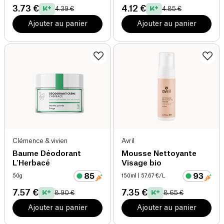
3.73 €
4.12 €
4.39 €
4.85 €
Ajouter au panier
Ajouter au panier
Clémence & vivien
Avril
Baume Déodorant
Mousse Nettoyante
L'Herbacé
Visage bio
50g
150ml
| 57.67 €/L
7.57 €
7.35 €
8.90 €
8.65 €
Ajouter au panier
Ajouter au panier