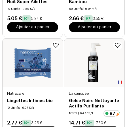
Nuit Super Ailettes
Bambou
10 Unités
| 0.59 €/u
80 Unités
| 0.04 €/u
5.05 €
2.66 €
5.94 €
3.55 €
Ajouter au panier
Ajouter au panier
Natracare
La canopée
Lingettes Intimes bio
Gelée Noire Nettoyante
Actifs Purifiants
12 Unités
| 0.27 €/u
120ml
| 144.17 €/L
2.77 €
14.71 €
3.26 €
17.30 €