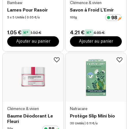
Bambaw
Clémence & vivien
Lames Pour Rasoir
Savon à Froid L'Emir
5 x 5 Unités
| 0.05 €/u
100g
1.05 €
4.21 €
1.50 €
4.95 €
Ajouter au panier
Ajouter au panier
Clémence & vivien
Natracare
Baume Déodorant Le
Protège Slip Mini bio
Fleuri
30 Unités
| 0.11 €/u
50g