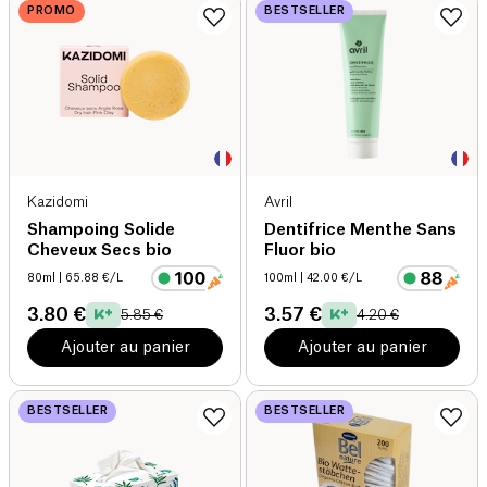
PROMO
BESTSELLER
Kazidomi
Avril
Shampoing Solide
Dentifrice Menthe Sans
Cheveux Secs bio
Fluor bio
80ml
| 65.88 €/L
100ml
| 42.00 €/L
3.80 €
3.57 €
5.85 €
4.20 €
Ajouter au panier
Ajouter au panier
BESTSELLER
BESTSELLER