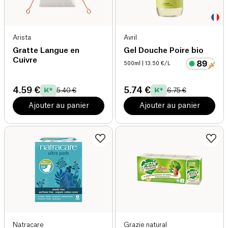
Arista
Avril
Gratte Langue en
Gel Douche Poire bio
Cuivre
500ml
| 13.50 €/L
4.59 €
5.74 €
5.40 €
6.75 €
Ajouter au panier
Ajouter au panier
Natracare
Grazie natural