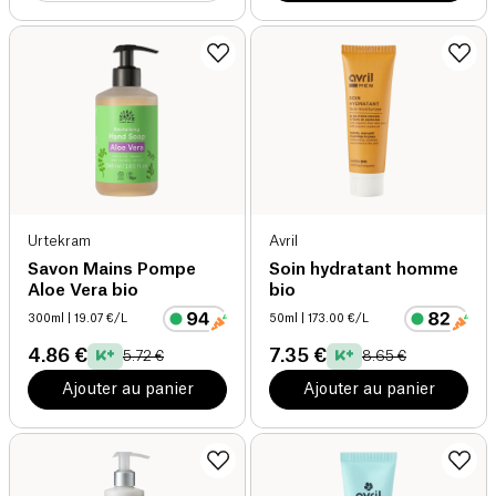
Urtekram
Avril
Savon Mains Pompe
Soin hydratant homme
Aloe Vera bio
bio
300ml
| 19.07 €/L
50ml
| 173.00 €/L
4.86 €
7.35 €
5.72 €
8.65 €
Ajouter au panier
Ajouter au panier