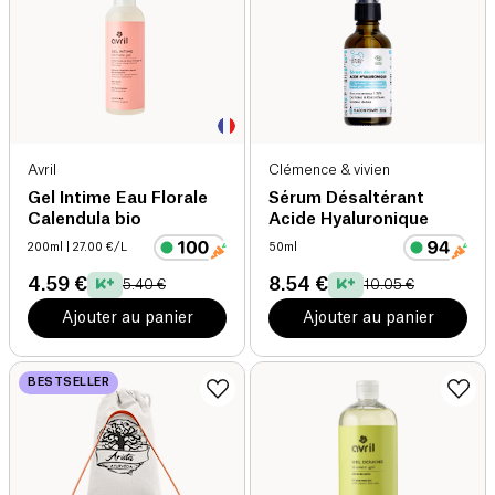
Avril
Clémence & vivien
Gel Intime Eau Florale
Sérum Désaltérant
Calendula bio
Acide Hyaluronique
200ml
| 27.00 €/L
50ml
4.59 €
8.54 €
5.40 €
10.05 €
Ajouter au panier
Ajouter au panier
BESTSELLER