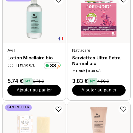
Avril
Natracare
Lotion Micellaire bio
Serviettes Ultra Extra
Normal bio
500ml
| 13.50 €/L
12 Unités
| 0.38 €/u
5.74 €
3.83 €
6.75 €
4.50 €
Ajouter au panier
Ajouter au panier
BESTSELLER