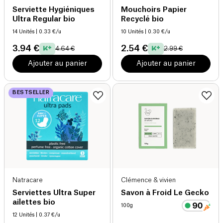
Serviette Hygiéniques
Mouchoirs Papier
Ultra Regular bio
Recyclé bio
14 Unités
| 0.33 €/u
10 Unités
| 0.30 €/u
3.94 €
2.54 €
4.64 €
2.99 €
Ajouter au panier
Ajouter au panier
BESTSELLER
Natracare
Clémence & vivien
Serviettes Ultra Super
Savon à Froid Le Gecko
ailettes bio
100g
12 Unités
| 0.37 €/u