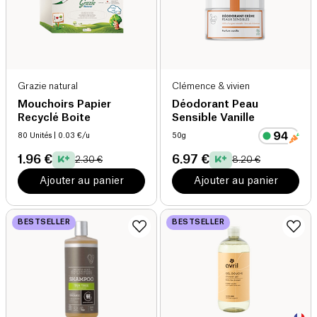
Grazie natural
Clémence & vivien
Mouchoirs Papier
Déodorant Peau
Recyclé Boite
Sensible Vanille
80 Unités
| 0.03 €/u
50g
1.96 €
6.97 €
2.30 €
8.20 €
Ajouter au panier
Ajouter au panier
BESTSELLER
BESTSELLER