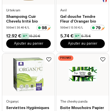
Urtekram
Avril
Shampoing Cuir
Gel douche Tendre
Chevelu Irrité bio
Fleur d'Oranger bio
500ml
| 30.40 €/L
500ml
| 13.50 €/L
12.92 €
5.74 €
15.20 €
6.75 €
Ajouter au panier
Ajouter au panier
PROMO
Organyc
The cheeky panda
Serviettes Hygièniques
Boite Mouchoirs Papier