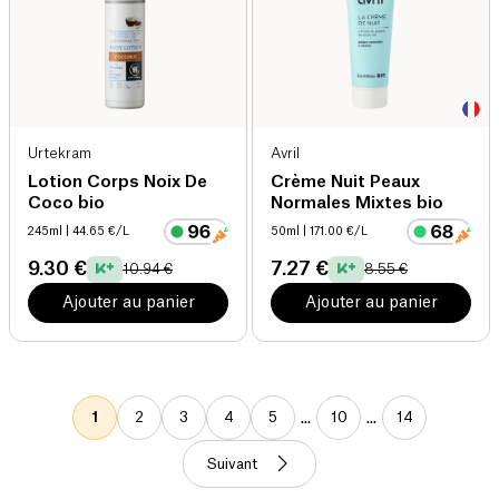
Urtekram
Avril
Lotion Corps Noix De
Crème Nuit Peaux
Coco bio
Normales Mixtes bio
245ml
| 44.65 €/L
50ml
| 171.00 €/L
9.30 €
7.27 €
10.94 €
8.55 €
Ajouter au panier
Ajouter au panier
...
...
1
2
3
4
5
10
14
Suivant