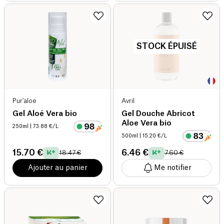
STOCK ÉPUISÉ
Pur'aloe
Avril
Gel Aloé Vera bio
Gel Douche Abricot
Aloe Vera bio
250ml
| 73.88 €/L
500ml
| 15.20 €/L
15.70 €
6.46 €
18.47 €
7.60 €
Ajouter au panier
Me notifier