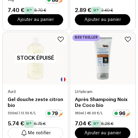
7.40 €
2.89 €
8.70 €
3.40 €
Ajouter au panier
Ajouter au panier
BESTSELLER
STOCK ÉPUISÉ
Avril
Urtekram
Gel douche zeste citron
Après Shampoing Noix
bio
De Coco bio
500ml
| 13.50 €/L
180ml
| 46.00 €/L
5.74 €
7.04 €
6.75 €
8.28 €
Me notifier
Ajouter au panier