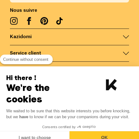
Nous suivre
Kazidomi
Service client
Continue without consent
Nous contacter
Hi there !
We're the
Belgique
/
FR
Paiements sécurisés via
cookies
We waited to be sure that this website interests you before knocking,
but we
have
to know if we can be your companions during your visit.
© Kazidomi
2026
BE-BIO-03
Consents certified by
Tous droits réservés
I want to choose
OK