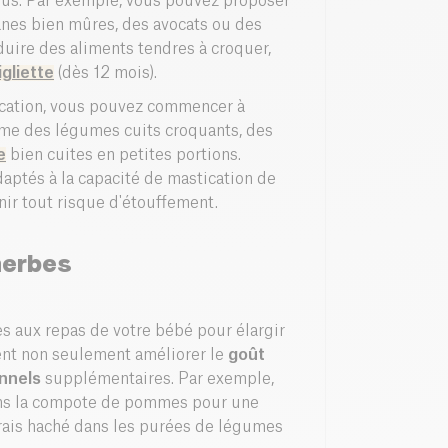
ous. Par exemple, vous pouvez proposer
anes bien mûres, des avocats ou des
uire des aliments tendres à croquer,
gliette
(dès 12 mois).
ication, vous pouvez commencer à
me des légumes cuits croquants, des
e
bien cuites en petites portions.
ptés à la capacité de mastication de
nir tout risque d'étouffement.
 herbes
s aux repas de votre bébé pour élargir
vent non seulement améliorer le
goût
onnels
supplémentaires. Par exemple,
s la compote de pommes pour une
rais haché dans les purées de légumes