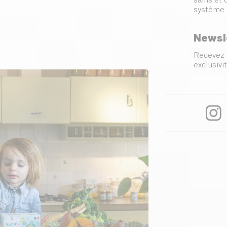
sains et
système 
Newsl
Recevez 
exclusivit