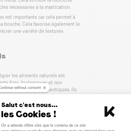
0 mois). Cela stimule la motricité
les nécessaires à la mastication.
res est importante car cela permet à
sa bouche. Cela favorise également le
écier une variété de textures
ls
légier les aliments naturels est
ents frais, biologiques et non
Continue without consent
ffrent des saveurs authentiques. Ils
sirables, ce qui en fait un choix idéal
Salut c'est nous...
les Cookies !
t recommandés car ils offrent une
-vous guider par les saisons et
Consent Management Platform
On a attendu d'être sûrs que le contenu de ce site
c'est possible. Les fruits juteux, les
Axeptio consent
vous intéresse avant de vous déranger, mais on aimerait bien vous