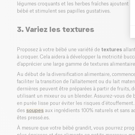
légumes croquants et les herbes fraîches ajoutent de 
bébé et stimulent ses papilles gustatives.
3. Variez les textures
Proposez à votre bébé une variété de
textures
allan
à croquer. Cela aidera à développer la motricité bucc
d'apprécier une large gamme de textures alimentaire
Au début de la diversification alimentaire, commenc
faciliter la transition de l'allaitement ou du lait mate
dernières peuvent être préparées à partir de fruits, 
utilisant un mixeur ou un blender. Assurez-vous de b
en purée lisse pour éviter les risques d'étouffemen
des
soupes
aux ingrédients 100% naturels et sans ad
êtes pressé.es.
À mesure que votre bébé grandit, vous pourrez prog