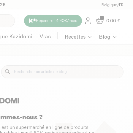
026
Belgique
/
FR
0.00
€
Rejoindre · 4.90€/mois
que Kazidomi
Vrac
Recettes
Blog
Maternité
ommes-nous ?
 est un supermarché en ligne de produits