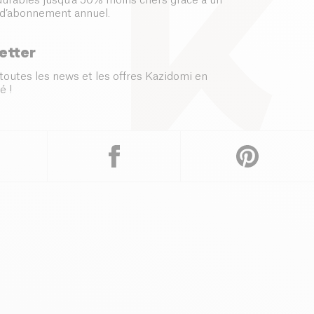
 durables jusqu’à 50% moins chers grâce à un
d’abonnement annuel.
etter
toutes les news et les offres Kazidomi en
é !