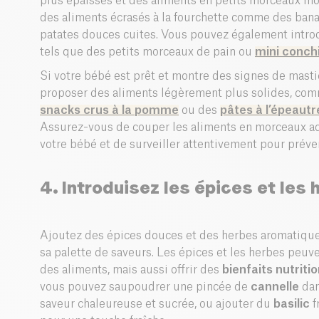
plus épaisses et des aliments en petits morceaux m
des aliments écrasés à la fourchette comme des ban
patates douces cuites. Vous pouvez également introd
tels que des petits morceaux de pain ou
mini conchi
Si votre bébé est prêt et montre des signes de mast
proposer des aliments légèrement plus solides, com
snacks crus à la pomme
ou des
pâtes à l’épeautr
Assurez-vous de couper les aliments en morceaux ada
votre bébé et de surveiller attentivement pour préve
4. Introduisez les épices et les
Ajoutez des épices douces et des herbes aromatique
sa palette de saveurs. Les épices et les herbes peu
des aliments, mais aussi offrir des
bienfaits nutriti
vous pouvez saupoudrer une pincée de
cannelle
dan
saveur chaleureuse et sucrée, ou ajouter du
basilic
f