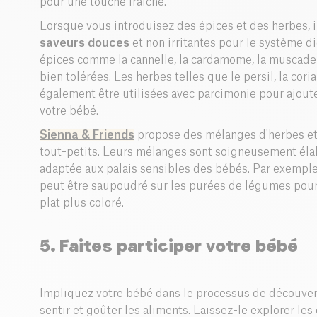
pour une touche fraîche.
Lorsque vous introduisez des épices et des herbes, 
saveurs douces
et non irritantes pour le système d
épices comme la cannelle, la cardamome, la muscade 
bien tolérées. Les herbes telles que le persil, la coria
également être utilisées avec parcimonie pour ajout
votre bébé.
Sienna & Friends
propose des mélanges d'herbes et
tout-petits. Leurs mélanges sont soigneusement élab
adaptée aux palais sensibles des bébés. Par exemple
peut être saupoudré sur les purées de légumes pour
plat plus coloré.
5. Faites participer votre bébé
Impliquez votre bébé dans le processus de découverte
sentir et goûter les aliments. Laissez-le explorer le