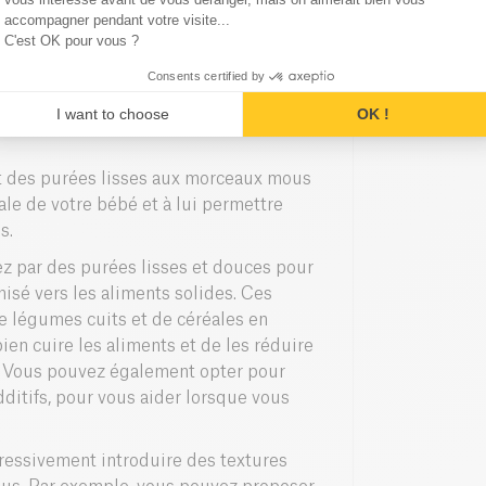
la diversité à l'alimentation de votre
accompagner pendant votre visite...
C'est OK pour vous ?
Consents certified by
I want to choose
OK !
t des purées lisses aux morceaux mous
ale de votre bébé et à lui permettre
s.
ez par des purées lisses et douces pour
rnisé vers les aliments solides. Ces
de légumes cuits et de céréales en
ien cuire les aliments et de les réduire
t. Vous pouvez également opter pour
ditifs, pour vous aider lorsque vous
ressivement introduire des textures