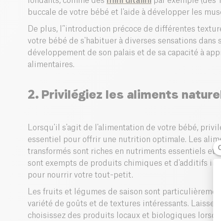
fondants, comme des
mini ditalini
par exemple (dès 1
buccale de votre bébé et l'aide à développer les musc
De plus, l’'introduction précoce de différentes textu
votre bébé de s'habituer à diverses sensations dans 
développement de son palais et de sa capacité à appr
alimentaires.
2. Privilégiez les aliments nature
Lorsqu'il s'agit de l'alimentation de votre bébé, privi
essentiel pour offrir une nutrition optimale. Les alim
transformés sont riches en nutriments essentiels et o
sont exempts de produits chimiques et d'additifs indé
pour nourrir votre tout-petit.
Les fruits et légumes de saison sont particulièremen
variété de goûts et de textures intéressants. Laissez
choisissez des produits locaux et biologiques lorsque 