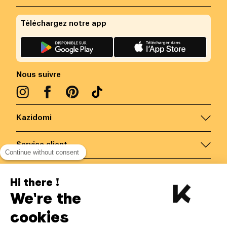
Téléchargez notre app
Nous suivre
Kazidomi
Service client
Continue without consent
Nous contacter
Hi there !
We're the
Belgique
/
FR
Paiements sécurisés via
cookies