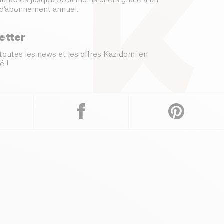
 durables jusqu’à 50% moins chers grâce à un
d’abonnement annuel.
etter
toutes les news et les offres Kazidomi en
é !