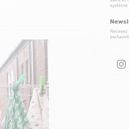
sains et
système 
Newsl
Recevez 
exclusivit