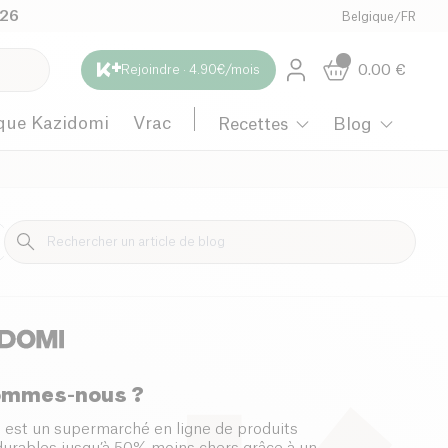
026
Belgique
/
FR
0.00
€
Rejoindre · 4.90€/mois
que Kazidomi
Vrac
Recettes
Blog
Maternité
ommes-nous ?
 est un supermarché en ligne de produits