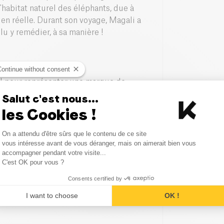
'habitat naturel des éléphants, due à
ien réelle. Durant son voyage, Magali a
lu y remédier, à sa manière !
Continue without consent
œil pour représenter une marque de
Salut c'est nous...
les Cookies !
ier est un fléau pour notre planète.
t de sensibiliser la population alors
Consent Management Platform
On a attendu d'être sûrs que le contenu de ce site
Axeptio consent
vous intéresse avant de vous déranger, mais on aimerait bien vous
 miliards de mouchoirs qui sont vendus
accompagner pendant votre visite...
C'est OK pour vous ?
oirs qui sont vendus chaque seconde
un mouchoir en papier, il faut du bois…
Consents certified by
coupés chaque année pour cette seule
I want to choose
OK !
ensable pour préserver l’écosystème de