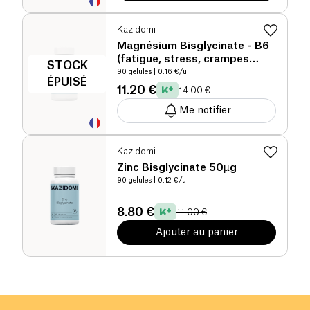
Kazidomi
Magnésium Bisglycinate - B6
(fatigue, stress, crampes
STOCK
musculaires)
90 gelules
| 0.16 €/u
ÉPUISÉ
11.20 €
14.00 €
Me notifier
Kazidomi
Zinc Bisglycinate 50µg
90 gelules
| 0.12 €/u
8.80 €
11.00 €
Ajouter au panier