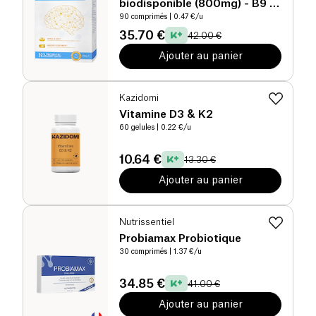
biodisponible (800mg) - B9 -
B12 actives
90 comprimés
| 0.47 €/u
35.70 €
42.00 €
Ajouter au panier
Kazidomi
Vitamine D3 & K2
60 gelules
| 0.22 €/u
10.64 €
13.30 €
Ajouter au panier
Nutrissentiel
Probiamax Probiotique
30 comprimés
| 1.37 €/u
34.85 €
41.00 €
Ajouter au panier