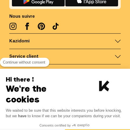
Nous suivre
Kazidomi
Service client
Continue without consent
Nous contacter
Hi there !
We're the
Belgique
/
FR
Paiements sécurisés via
cookies
We waited to be sure that this website interests you before knocking,
but we
have
to know if we can be your companions during your visit.
© Kazidomi
2026
BE-BIO-03
Consents certified by
Tous droits réservés