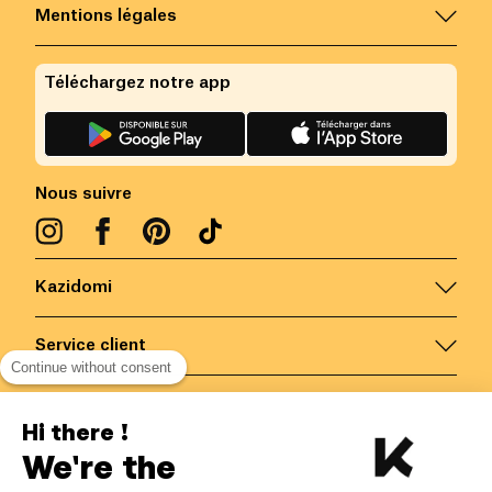
Mentions légales
Téléchargez notre app
Nous suivre
Kazidomi
Service client
Continue without consent
Nous contacter
Hi there !
We're the
Belgique
/
FR
Paiements sécurisés via