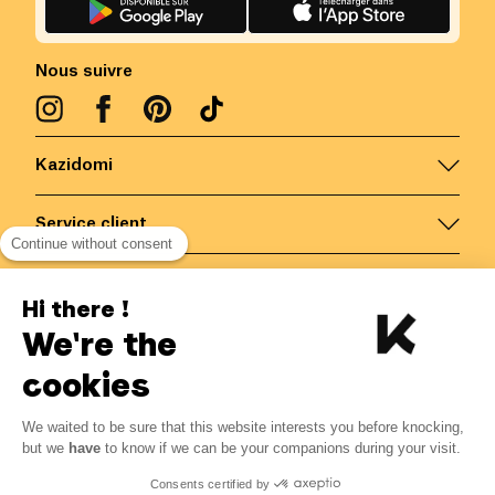
Nous suivre
Kazidomi
Service client
Continue without consent
Nous contacter
Hi there !
We're the
Belgique
/
FR
Paiements sécurisés via
cookies
We waited to be sure that this website interests you before knocking,
but we
have
to know if we can be your companions during your visit.
© Kazidomi
2026
BE-BIO-03
Consents certified by
Tous droits réservés