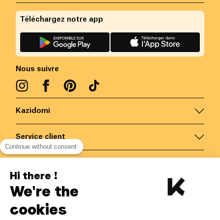
Téléchargez notre app
Nous suivre
Kazidomi
Service client
Continue without consent
Nous contacter
Hi there !
We're the
Belgique
/
FR
Paiements sécurisés via
cookies