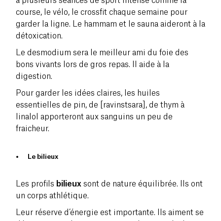
à plusieurs séances de sport intense comme la
course, le vélo, le crossfit chaque semaine pour
garder la ligne. Le hammam et le sauna aideront à la
détoxication.
Le
desmodium
sera le meilleur ami du foie des
bons vivants lors de gros repas. Il aide à la
digestion.
Pour garder les idées claires, les
huiles
essentielles
de pin, de [ravinstsara], de thym à
linalol apporteront aux sanguins un peu de
fraicheur.
Le bilieux
Les profils
bilieux
sont de nature
équilibrée
. Ils ont
un corps
athlétique
.
Leur réserve d’énergie est importante. Ils aiment se